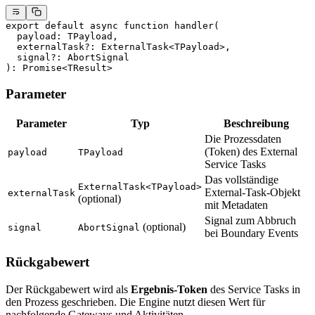
export
 default
 async
 function
 handler
(
  payload
:
 TPayload
,
  externalTask
?:
 ExternalTask
<
TPayload
>,
  signal
?:
 AbortSignal
)
:
 Promise
<
TResult
>
Parameter
Parameter
Typ
Beschreibung
Die Prozessdaten
(Token) des External
payload
TPayload
Service Tasks
Das vollständige
ExternalTask<TPayload>
External-Task-Objekt
externalTask
(optional)
mit Metadaten
Signal zum Abbruch
(optional)
signal
AbortSignal
bei Boundary Events
Rückgabewert
Der Rückgabewert wird als
Ergebnis-Token
des Service Tasks in
den Prozess geschrieben. Die Engine nutzt diesen Wert für
nachfolgende Gateways und Aktivitäten.