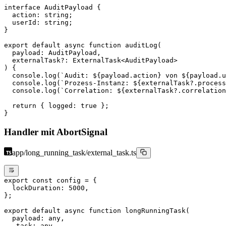
interface
 AuditPayload
 {
  action
:
 string
;
  userId
:
 string
;
}
export
 default
 async
 function
 auditLog
(
  payload
:
 AuditPayload
,
  externalTask
?:
 ExternalTask
<
AuditPayload
>
) {
  console.
log
(
`Audit: ${
payload
.
action
} von ${
payload
.
u
  console.
log
(
`Prozess-Instanz: ${
externalTask
?.
process
  console.
log
(
`Correlation: ${
externalTask
?.
correlation
  return
 { logged: 
true
 };
}
Handler mit AbortSignal
app/long_running_task/external_task.ts
export
 const
 config
 =
 {
  lockDuration: 
5000
,
};
export
 default
 async
 function
 longRunningTask
(
  payload
:
 any
,
  _task
:
 any
,