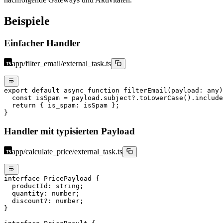
Beispiele
Einfacher Handler
app/filter_email/external_task.ts
export
 default
 async
 function
 filterEmail
(
payload
:
 any
)
  const
 isSpam
 =
 payload.subject?.
toLowerCase
().
include
  return
 { is_spam: isSpam };
}
Handler mit typisierten Payload
app/calculate_price/external_task.ts
interface
 PricePayload
 {
  productId
:
 string
;
  quantity
:
 number
;
  discount
?:
 number
;
}