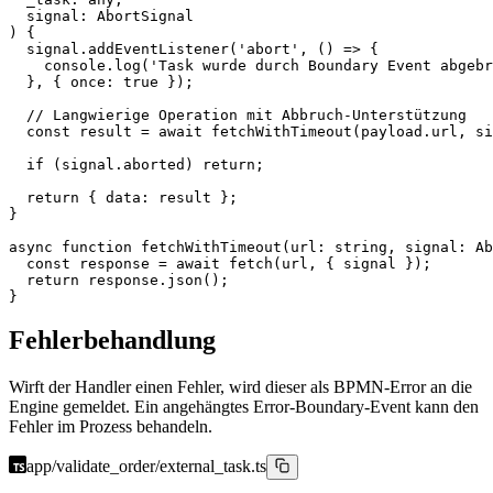
  signal
:
 AbortSignal
) {
  signal.
addEventListener
(
'abort'
, () 
=>
 {
    console.
log
(
'Task wurde durch Boundary Event abgebr
  }, { once: 
true
 });
  // Langwierige Operation mit Abbruch-Unterstützung
  const
 result
 =
 await
 fetchWithTimeout
(payload.url, si
  if
 (signal.aborted) 
return
;
  return
 { data: result };
}
async
 function
 fetchWithTimeout
(
url
:
 string
, 
signal
:
 Ab
  const
 response
 =
 await
 fetch
(url, { signal });
  return
 response.
json
();
}
Fehlerbehandlung
Wirft der Handler einen Fehler, wird dieser als BPMN-Error an die
Engine gemeldet. Ein angehängtes Error-Boundary-Event kann den
Fehler im Prozess behandeln.
app/validate_order/external_task.ts