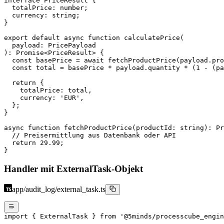
interface
 PriceResult
 {
  totalPrice
:
 number
;
  currency
:
 string
;
}
export
 default
 async
 function
 calculatePrice
(
  payload
:
 PricePayload
)
:
 Promise
<
PriceResult
> {
  const
 basePrice
 =
 await
 fetchProductPrice
(payload.pro
  const
 total
 =
 basePrice 
*
 payload.quantity 
*
 (
1
 -
 (pa
  return
 {
    totalPrice: total,
    currency: 
'EUR'
,
  };
}
async
 function
 fetchProductPrice
(
productId
:
 string
)
:
 Pr
  // Preisermittlung aus Datenbank oder API
  return
 29.99
;
}
Handler mit ExternalTask-Objekt
app/audit_log/external_task.ts
import
 { ExternalTask } 
from
 '@5minds/processcube_engin