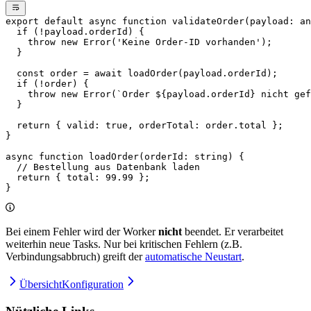
export
 default
 async
 function
 validateOrder
(
payload
:
 an
  if
 (
!
payload.orderId) {
    throw
 new
 Error
(
'Keine Order-ID vorhanden'
);
  }
  const
 order
 =
 await
 loadOrder
(payload.orderId);
  if
 (
!
order) {
    throw
 new
 Error
(
`Order ${
payload
.
orderId
} nicht gef
  }
  return
 { valid: 
true
, orderTotal: order.total };
}
async
 function
 loadOrder
(
orderId
:
 string
) {
  // Bestellung aus Datenbank laden
  return
 { total: 
99.99
 };
}
Bei einem Fehler wird der Worker
nicht
beendet. Er verarbeitet
weiterhin neue Tasks. Nur bei kritischen Fehlern (z.B.
Verbindungsabbruch) greift der
automatische Neustart
.
Übersicht
Konfiguration