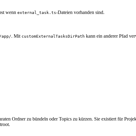
lbst wenn
-Dateien vorhanden sind.
external_task.ts
. Mit
kann ein anderer Pfad ve
/app/
customExternalTasksDirPath
araten Ordner zu bündeln oder Topics zu kürzen. Sie existiert für Pro
troot.