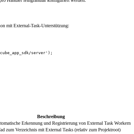
pro Handler feingranular konfiguriert werden.
ion mit External-Task-Unterstützung:
cube_app_sdk/server'
);
Beschreibung
automatische Erkennung und Registrierung von External Task Workern
fad zum Verzeichnis mit External Tasks (relativ zum Projektroot)