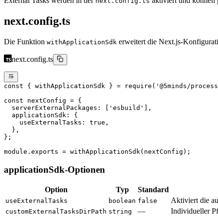
External Tasks werden in der
aktiviert und können 
next.config.ts
next.config.ts
Die Funktion
erweitert die Next.js-Konfigurat
withApplicationSdk
next.config.ts
const
 { 
withApplicationSdk
 } 
=
 require
(
'@5minds/process
const
 nextConfig
 =
 {
  serverExternalPackages: [
'esbuild'
],
  applicationSdk: {
    useExternalTasks: 
true
,
  },
};
module
.
exports
 =
 withApplicationSdk
(nextConfig);
applicationSdk-Optionen
Option
Typ
Standard
Aktiviert die 
useExternalTasks
boolean
false
—
Individueller P
customExternalTasksDirPath
string