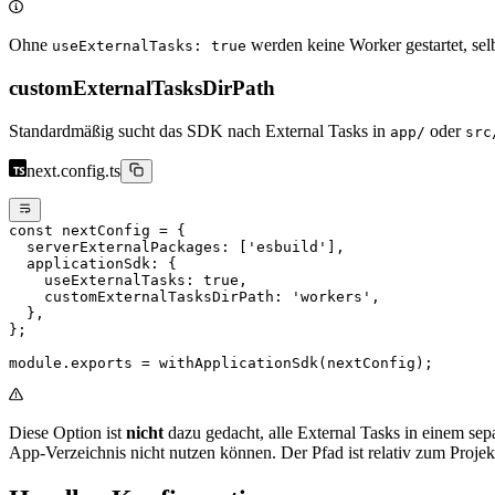
Ohne
werden keine Worker gestartet, se
useExternalTasks: true
customExternalTasksDirPath
Standardmäßig sucht das SDK nach External Tasks in
oder
app/
src
next.config.ts
const
 nextConfig
 =
 {
  serverExternalPackages: [
'esbuild'
],
  applicationSdk: {
    useExternalTasks: 
true
,
    customExternalTasksDirPath: 
'workers'
,
  },
};
module
.
exports
 =
 withApplicationSdk
(nextConfig);
Diese Option ist
nicht
dazu gedacht, alle External Tasks in einem sep
App-Verzeichnis nicht nutzen können. Der Pfad ist relativ zum Projek