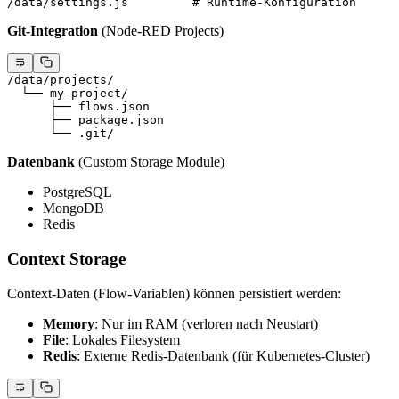
/data/settings.js         # Runtime-Konfiguration
Git-Integration
(Node-RED Projects)
/data/projects/
  └── my-project/
      ├── flows.json
      ├── package.json
      └── .git/
Datenbank
(Custom Storage Module)
PostgreSQL
MongoDB
Redis
Context Storage
Context-Daten (Flow-Variablen) können persistiert werden:
Memory
: Nur im RAM (verloren nach Neustart)
File
: Lokales Filesystem
Redis
: Externe Redis-Datenbank (für Kubernetes-Cluster)