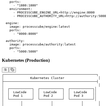
    ports
:
      - 
"1880:1880"
    environment
:
      - 
PROCESSCUBE_ENGINE_URL=http://engine:8000
      - 
PROCESSCUBE_AUTHORITY_URL=http://authority:5000
  engine
:
    image
: 
processcube/engine:latest
    ports
:
      - 
"8000:8000"
  authority
:
    image
: 
processcube/authority:latest
    ports
:
      - 
"5000:5000"
Kubernetes (Production)
┌─────────────────────────────────────────────────┐
│              Kubernetes Cluster                  │
├─────────────────────────────────────────────────┤
│                                                  │
│  ┌────────────┐  ┌────────────┐  ┌────────────┐│
│  │  LowCode   │  │  LowCode   │  │  LowCode   ││
│  │  Pod 1     │  │  Pod 2     │  │  Pod 3     ││
│  └────────────┘  └────────────┘  └────────────┘│
│         │               │               │        │