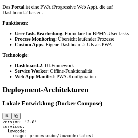
Das
Portal
ist eine PWA (Progressive Web App), die auf
Dashboard-2 basiert:
Funktionen
:
UserTask-Bearbeitung
: Formulare für BPMN-UserTasks
Process Monitoring
: Übersicht laufender Prozesse
Custom Apps
: Eigene Dashboard-2 UIs als PWA
Technologie
:
Dashboard-2
: UI-Framework
Service Worker
: Offline-Funktionalität
Web App Manifest
: PWA-Konfiguration
Deployment-Architekturen
Lokale Entwicklung (Docker Compose)
version
: 
'3.8'
services
:
  lowcode
:
    image
: 
processcube/lowcode:latest