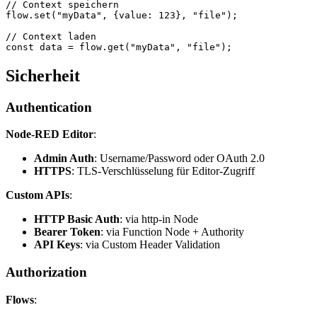
// Context speichern
flow.
set
(
"myData"
, {value: 
123
}, 
"file"
);
// Context laden
const
 data
 =
 flow.
get
(
"myData"
, 
"file"
);
Sicherheit
Authentication
Node-RED Editor
:
Admin Auth
: Username/Password oder OAuth 2.0
HTTPS
: TLS-Verschlüsselung für Editor-Zugriff
Custom APIs
:
HTTP Basic Auth
: via http-in Node
Bearer Token
: via Function Node + Authority
API Keys
: via Custom Header Validation
Authorization
Flows
: