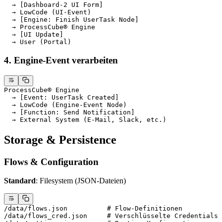
  → [Dashboard-2 UI Form]
  → LowCode (UI-Event)
  → [Engine: Finish UserTask Node]
  → ProcessCube® Engine
  → [UI Update]
  → User (Portal)
4. Engine-Event verarbeiten
ProcessCube® Engine
  → [Event: UserTask Created]
  → LowCode (Engine-Event Node)
  → [Function: Send Notification]
  → External System (E-Mail, Slack, etc.)
Storage & Persistence
Flows & Configuration
Standard
: Filesystem (JSON-Dateien)
/data/flows.json          # Flow-Definitionen
/data/flows_cred.json     # Verschlüsselte Credentials