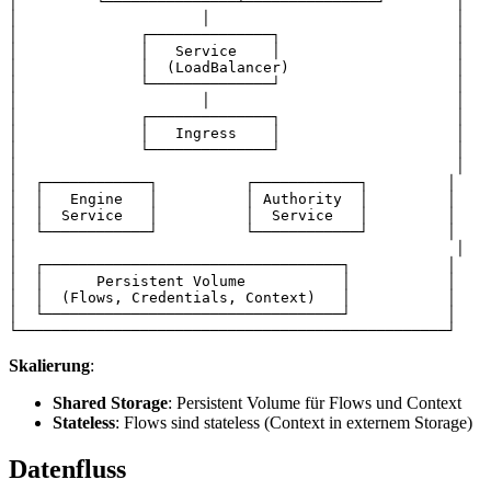
│         └───────────────┴───────────────┘        │
│                     │                            │
│              ┌──────────────┐                    │
│              │   Service    │                    │
│              │  (LoadBalancer)                   │
│              └──────────────┘                    │
│                     │                            │
│              ┌──────────────┐                    │
│              │   Ingress    │                    │
│              └──────────────┘                    │
│                                                  │
│  ┌────────────┐          ┌────────────┐         │
│  │   Engine   │          │ Authority  │         │
│  │  Service   │          │  Service   │         │
│  └────────────┘          └────────────┘         │
│                                                  │
│  ┌──────────────────────────────────┐           │
│  │      Persistent Volume           │           │
│  │  (Flows, Credentials, Context)   │           │
│  └──────────────────────────────────┘           │
└─────────────────────────────────────────────────┘
Skalierung
:
Shared Storage
: Persistent Volume für Flows und Context
Stateless
: Flows sind stateless (Context in externem Storage)
Datenfluss