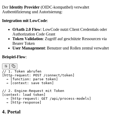
Der
Identity Provider
(OIDC-kompatibel) verwaltet
Authentifizierung und Autorisierung:
Integration mit LowCode
:
OAuth 2.0 Flow
: LowCode nutzt Client Credentials oder
Authorization Code Grant
Token Validation
: Zugriff auf geschützte Ressourcen via
Bearer Token
User Management
: Benutzer und Rollen zentral verwaltet
Beispiel-Flow
:
// 1. Token abrufen
[http
-
request: 
POST
 /
connect
/
token]
  → [
function
: 
parse
 token
]
  → [
context
: 
save
 token
]
// 2. Engine-Request mit Token
[
context
: 
load
 token
]
  → [
http
-
request
: 
GET
 /
api
/
process
-
models
]
  → [
http
-
response
]
4. Portal