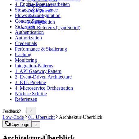
4. Engine-Event verarbeiten
Deployment
Storage & Persistence
Deployment
Flows & Configuration
Referenz
Context Storage
Konfiguration
Sicherheit
API-Referenz (TypeScript)
Authentication
Authorization
Credentials
Performance & Skalierung
Caching
Monitoring
Integration-Patterns
1. API Gateway Pattern
2. Event-Driven Architecture
3. ETL Pipeline
4. Microservice Orchestration
Nächste Schritte
Referenzen
Feedback? →
Low-Code
01. Übersicht
Architektur-Überblick
Copy page
Architektur-Überblick