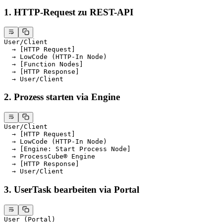
1. HTTP-Request zu REST-API
User/Client
  → [HTTP Request]
  → LowCode (HTTP-In Node)
  → [Function Nodes]
  → [HTTP Response]
  → User/Client
2. Prozess starten via Engine
User/Client
  → [HTTP Request]
  → LowCode (HTTP-In Node)
  → [Engine: Start Process Node]
  → ProcessCube® Engine
  → [HTTP Response]
  → User/Client
3. UserTask bearbeiten via Portal
User (Portal)