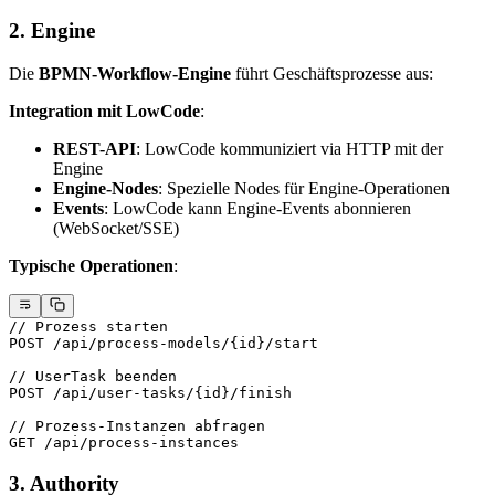
2. Engine
Die
BPMN-Workflow-Engine
führt Geschäftsprozesse aus:
Integration mit LowCode
:
REST-API
: LowCode kommuniziert via HTTP mit der
Engine
Engine-Nodes
: Spezielle Nodes für Engine-Operationen
Events
: LowCode kann Engine-Events abonnieren
(WebSocket/SSE)
Typische Operationen
:
// Prozess starten
POST
 /
api
/
process
-
models
/
{id}
/
start
// UserTask beenden
POST
 /
api
/
user
-
tasks
/
{id}
/
finish
// Prozess-Instanzen abfragen
GET
 /
api
/
process
-
instances
3. Authority