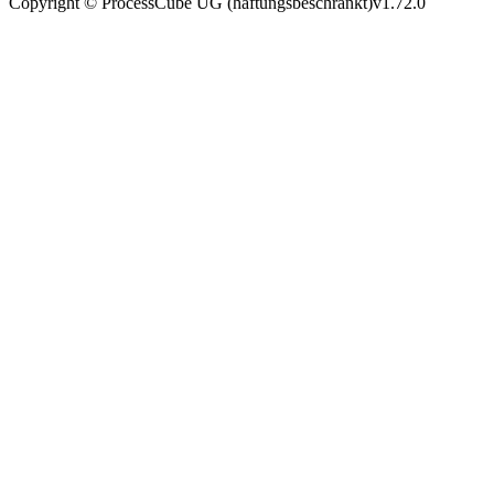
Copyright © ProcessCube UG (haftungsbeschränkt)
v
1.72.0