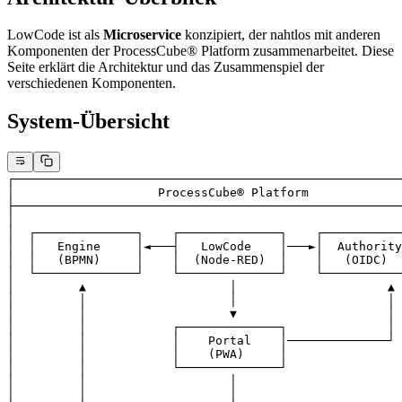
LowCode ist als
Microservice
konzipiert, der nahtlos mit anderen
Komponenten der ProcessCube® Platform zusammenarbeitet. Diese
Seite erklärt die Architektur und das Zusammenspiel der
verschiedenen Komponenten.
System-Übersicht
┌──────────────────────────────────────────────────────
│                    ProcessCube® Platform             
├──────────────────────────────────────────────────────
│                                                      
│  ┌──────────────┐    ┌──────────────┐    ┌───────────
│  │   Engine     │◄───┤   LowCode    │───►│  Authority
│  │   (BPMN)     │    │  (Node-RED)  │    │   (OIDC)  
│  └──────────────┘    └──────────────┘    └───────────
│         ▲                    │                     ▲ 
│         │                    │                     │ 
│         │                    ▼                     │ 
│         │            ┌──────────────┐              │ 
│         │            │    Portal    │──────────────┘ 
│         │            │    (PWA)     │                
│         │            └──────────────┘                
│         │                    │                       
│         │                    │                       