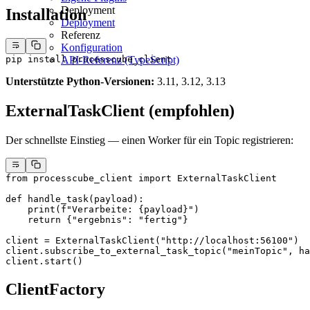
Deployment
Installation
Deployment
Referenz
Konfiguration
pip
 install
 processcube_client
API-Referenz (TypeScript)
Unterstützte Python-Versionen:
3.11, 3.12, 3.13
ExternalTaskClient (empfohlen)
Der schnellste Einstieg — einen Worker für ein Topic registrieren:
from
 processcube_client 
import
 ExternalTaskClient
def
 handle_task
(payload):
    print
(
f
"Verarbeite: 
{
payload
}
"
)
    return
 {
"ergebnis"
: 
"fertig"
}
client 
=
 ExternalTaskClient(
"http://localhost:56100"
)
client.subscribe_to_external_task_topic(
"meinTopic"
, ha
client.start()
ClientFactory