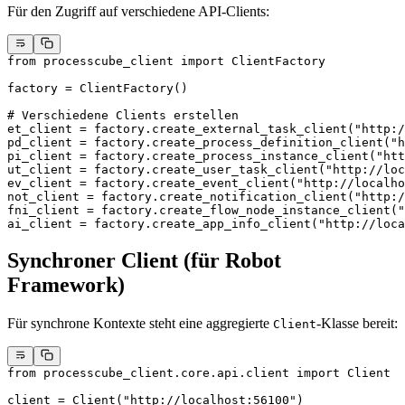
Für den Zugriff auf verschiedene API-Clients:
from
 processcube_client 
import
 ClientFactory
factory 
=
 ClientFactory()
# Verschiedene Clients erstellen
et_client 
=
 factory.create_external_task_client(
"http:/
pd_client 
=
 factory.create_process_definition_client(
"h
pi_client 
=
 factory.create_process_instance_client(
"htt
ut_client 
=
 factory.create_user_task_client(
"http://loc
ev_client 
=
 factory.create_event_client(
"http://localho
not_client 
=
 factory.create_notification_client(
"http:/
fni_client 
=
 factory.create_flow_node_instance_client(
"
ai_client 
=
 factory.create_app_info_client(
"http://loca
Synchroner Client (für Robot
Framework)
Für synchrone Kontexte steht eine aggregierte
-Klasse bereit:
Client
from
 processcube_client.core.api.client 
import
 Client
client 
=
 Client(
"http://localhost:56100"
)