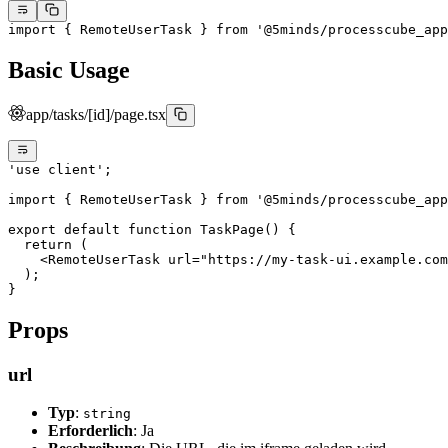
import
 { RemoteUserTask } 
from
 '@5minds/processcube_app
Basic Usage
app/tasks/[id]/page.tsx
'use client'
;
import
 { RemoteUserTask } 
from
 '@5minds/processcube_app
export
 default
 function
 TaskPage
() {
  return
 (
    <
RemoteUserTask
 url
=
"https://my-task-ui.example.com
  );
}
Props
url
Typ
:
string
Erforderlich
: Ja