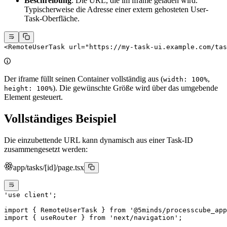
Beschreibung
: Die URL, die im iframe geladen wird.
Typischerweise die Adresse einer extern gehosteten User-
Task-Oberfläche.
<
RemoteUserTask
 url
=
"https://my-task-ui.example.com/tas
Der iframe füllt seinen Container vollständig aus (
,
width: 100%
). Die gewünschte Größe wird über das umgebende
height: 100%
Element gesteuert.
Vollständiges Beispiel
Die einzubettende URL kann dynamisch aus einer Task-ID
zusammengesetzt werden:
app/tasks/[id]/page.tsx
'use client'
;
import
 { RemoteUserTask } 
from
 '@5minds/processcube_app
import
 { useRouter } 
from
 'next/navigation'
;