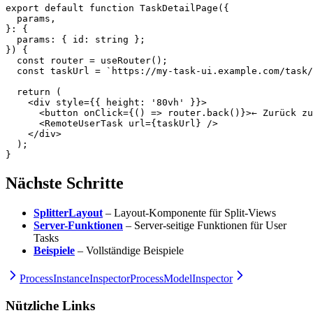
export
 default
 function
 TaskDetailPage
({
  params
,
}
:
 {
  params
:
 { 
id
:
 string
 };
}) {
  const
 router
 =
 useRouter
();
  const
 taskUrl
 =
 `https://my-task-ui.example.com/task/
  return
 (
    <
div
 style
=
{{ height: 
'80vh'
 }}>
      <
button
 onClick
=
{() 
=>
 router.
back
()}>← Zurück zu
      <
RemoteUserTask
 url
=
{taskUrl} />
    </
div
>
  );
}
Nächste Schritte
SplitterLayout
– Layout-Komponente für Split-Views
Server-Funktionen
– Server-seitige Funktionen für User
Tasks
Beispiele
– Vollständige Beispiele
ProcessInstanceInspector
ProcessModelInspector
Nützliche Links