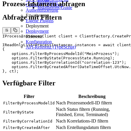
Installation
Prozess-Instanzen abfragen
OpenAPI / Swagger
Installations-Guide
Authentifizierung
Erweiterung
Abfrage mit Filtern
Eigene Plugins
Deployment
Deployment
IProcessInstancesClient
 client
 =
 ClientFactory.
CreatePr
Referenz
Konfiguration
IReadOnlyList
<
ProcessInstance
> 
instances
 =
 await
 client
API-Referenz (TypeScript)
{
    options.
FilterByProcessModelId
(
"MeinProzess"
);
    options.
FilterByState
(ProcessState.Running);
    options.
FilterByCorrelationId
(
"correlation-123"
);
    options.
FilterByCreatedAfter
(DateTimeOffset.UtcNow.
}, ct);
Verfügbare Filter
Filter
Beschreibung
Nach Prozessmodell-ID filtern
FilterByProcessModelId
Nach Status filtern (Running,
FilterByState
Finished, Error, Terminated)
Nach Korrelations-ID filtern
FilterByCorrelationId
Nach Erstellungsdatum filtern
FilterByCreatedAfter