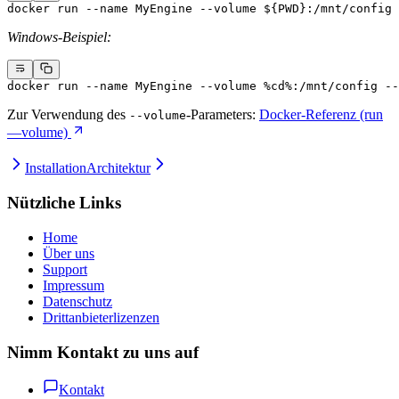
docker
 run
 --name
 MyEngine
 --volume
 ${PWD}
:/mnt/config
 
Windows-Beispiel:
docker
 run
 --name
 MyEngine
 --volume
 %cd%:/mnt/config
 --
Zur Verwendung des
-Parameters:
Docker-Referenz (run
--volume
—volume)
Installation
Architektur
Nützliche Links
Home
Über uns
Support
Impressum
Datenschutz
Drittanbieterlizenzen
Nimm Kontakt zu uns auf
Kontakt