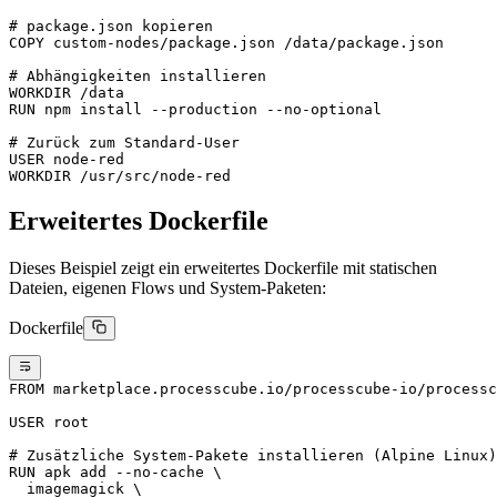
# package.json kopieren
COPY
 custom-nodes/package.json /data/package.json
# Abhängigkeiten installieren
WORKDIR
 /data
RUN
 npm install --production --no-optional
# Zurück zum Standard-User
USER
 node-red
WORKDIR
 /usr/src/node-red
Erweitertes Dockerfile
Dieses Beispiel zeigt ein erweitertes Dockerfile mit statischen
Dateien, eigenen Flows und System-Paketen:
Dockerfile
FROM
 marketplace.processcube.io/processcube-io/processc
USER
 root
# Zusätzliche System-Pakete installieren (Alpine Linux)
RUN
 apk add --no-cache \
  imagemagick \