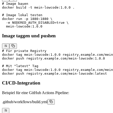
# Image bauen
docker
 build
 -t
 mein-lowcode:1.0.0
 .
# Image lokal testen
docker
 run
 -p
 1880:1880
 \
  -e
 NODERED_AUTH_DISABLED=
true
 \
  mein-lowcode:1.0.0
Image taggen und pushen
# Für private Registry
docker
 tag
 mein-lowcode:1.0.0
 registry.example.com/mein
docker
 push
 registry.example.com/mein-lowcode:1.0.0
# Mit "latest" Tag
docker
 tag
 mein-lowcode:1.0.0
 registry.example.com/mein
docker
 push
 registry.example.com/mein-lowcode:latest
CI/CD-Integration
Beispiel für eine GitHub Actions Pipeline:
.github/workflows/build.yml