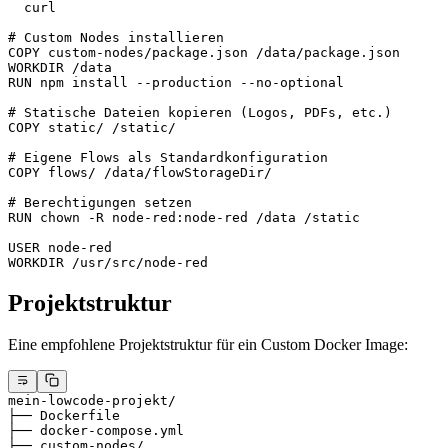
  curl
# Custom Nodes installieren
COPY
 custom-nodes/package.json /data/package.json
WORKDIR
 /data
RUN
 npm install --production --no-optional
# Statische Dateien kopieren (Logos, PDFs, etc.)
COPY
 static/ /static/
# Eigene Flows als Standardkonfiguration
COPY
 flows/ /data/flowStorageDir/
# Berechtigungen setzen
RUN
 chown -R node-red:node-red /data /static
USER
 node-red
WORKDIR
 /usr/src/node-red
Projektstruktur
Eine empfohlene Projektstruktur für ein Custom Docker Image:
mein-lowcode-projekt/
├── Dockerfile
├── docker-compose.yml
├── custom-nodes/