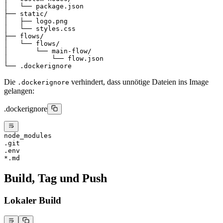
│   └── package.json
├── static/
│   ├── logo.png
│   └── styles.css
├── flows/
│   └── flows/
│       └── main-flow/
│           └── flow.json
└── .dockerignore
Die
verhindert, dass unnötige Dateien ins Image
.dockerignore
gelangen:
.dockerignore
node_modules
.git
.env
*.md
Build, Tag und Push
Lokaler Build