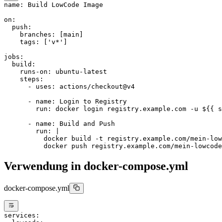
name
: 
Build LowCode Image
on
:
  push
:
    branches
: [
main
]
    tags
: [
'v*'
]
jobs
:
  build
:
    runs-on
: 
ubuntu-latest
    steps
:
      - 
uses
: 
actions/checkout@v4
      - 
name
: 
Login to Registry
        run
: 
docker login registry.example.com -u ${{ s
      - 
name
: 
Build and Push
        run
: 
|
          docker build -t registry.example.com/mein-low
          docker push registry.example.com/mein-lowcode
Verwendung in docker-compose.yml
docker-compose.yml
services
: