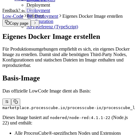
Deployment
Deployment
Feedback? →
Referenz
Low-Code
09. Deployment
Eigenes Docker Image erstellen
Konfiguration
Copy page
API-Referenz (TypeScript)
Eigenes Docker Image erstellen
Für Produktionsumgebungen empfiehlt es sich, ein eigenes Docker
Image zu erstellen. Damit sind alle benötigten Third-Party Nodes,
Konfigurationen und statischen Dateien im Image enthalten und
reproduzierbar.
Basis-Image
Das offizielle LowCode Image dient als Basis:
marketplace.processcube.io/processcube-io/processcube_l
Dieses Image basiert auf
(Node.js
nodered/node-red:4.1.1-22
22) und enthält:
Alle ProcessCube®-spezifischen Nodes und Extensions