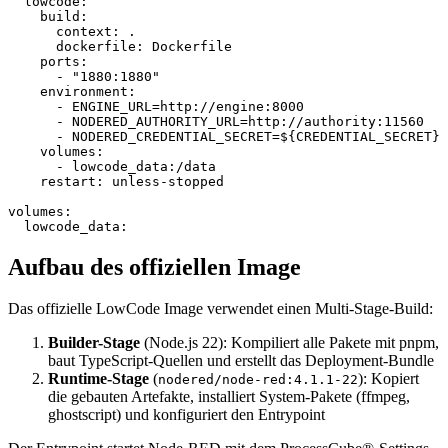
  lowcode
:
    build
:
      context
: 
.
      dockerfile
: 
Dockerfile
    ports
:
      - 
"1880:1880"
    environment
:
      - 
ENGINE_URL=http://engine:8000
      - 
NODERED_AUTHORITY_URL=http://authority:11560
      - 
NODERED_CREDENTIAL_SECRET=${CREDENTIAL_SECRET}
    volumes
:
      - 
lowcode_data:/data
    restart
: 
unless-stopped
volumes
:
  lowcode_data
:
Aufbau des offiziellen Image
Das offizielle LowCode Image verwendet einen Multi-Stage-Build:
Builder-Stage
(Node.js 22): Kompiliert alle Pakete mit pnpm,
baut TypeScript-Quellen und erstellt das Deployment-Bundle
Runtime-Stage
(
): Kopiert
nodered/node-red:4.1.1-22
die gebauten Artefakte, installiert System-Pakete (ffmpeg,
ghostscript) und konfiguriert den Entrypoint