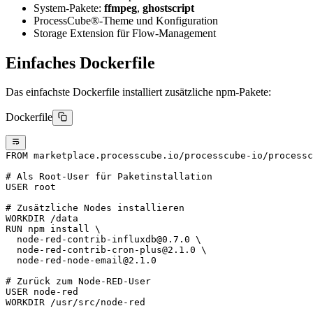
System-Pakete:
ffmpeg
,
ghostscript
ProcessCube®-Theme und Konfiguration
Storage Extension für Flow-Management
Einfaches Dockerfile
Das einfachste Dockerfile installiert zusätzliche npm-Pakete:
Dockerfile
FROM
 marketplace.processcube.io/processcube-io/processc
# Als Root-User für Paketinstallation
USER
 root
# Zusätzliche Nodes installieren
WORKDIR
 /data
RUN
 npm install \
  node-red-contrib-influxdb@0.7.0 \
  node-red-contrib-cron-plus@2.1.0 \
  node-red-node-email@2.1.0
# Zurück zum Node-RED-User
USER
 node-red
WORKDIR
 /usr/src/node-red