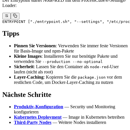
Der Entrypoint startet Node-RED mit dem ProcessCube®-Settings-
Loader:
ENTRYPOINT ["./entrypoint.sh", "--settings", "/etc/proc
Tipps
Pinnen Sie Versionen
: Verwenden Sie immer feste Versionen
für Basis-Image und npm-Pakete
Kleine Images
: Installieren Sie nur benötigte Pakete und
verwenden Sie
--production --no-optional
Sicherheit
: Lassen Sie den Container als
-User
node-red
laufen (nicht als root)
Layer-Caching
: Kopieren Sie die
vor dem
package.json
restlichen Code, um Docker-Layer-Caching zu nutzen
Nächste Schritte
Produktiv-Konfiguration
— Security und Monitoring
konfigurieren
Kubernetes Deployment
— Image in Kubernetes betreiben
Third-Party Nodes
— Weitere Nodes installieren