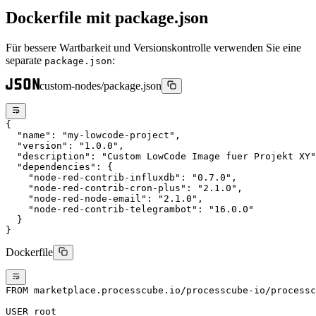
Dockerfile mit package.json
Für bessere Wartbarkeit und Versionskontrolle verwenden Sie eine
separate
:
package.json
custom-nodes/package.json
{
  "name"
: 
"my-lowcode-project"
,
  "version"
: 
"1.0.0"
,
  "description"
: 
"Custom LowCode Image fuer Projekt XY"
  "dependencies"
: {
    "node-red-contrib-influxdb"
: 
"0.7.0"
,
    "node-red-contrib-cron-plus"
: 
"2.1.0"
,
    "node-red-node-email"
: 
"2.1.0"
,
    "node-red-contrib-telegrambot"
: 
"16.0.0"
  }
}
Dockerfile
FROM
 marketplace.processcube.io/processcube-io/processc
USER
 root