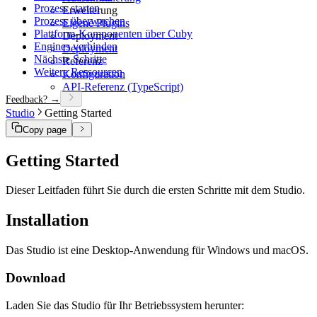
Prozess starten
Erweiterung
Prozess überwachen
Eigene Plugins
Plattform-Komponenten über Cuby
Deployment
Engines verbinden
Deployment
Nächste Schritte
Referenz
Weitere Ressourcen
Konfiguration
API-Referenz (TypeScript)
Feedback? →
Studio
Getting Started
Copy page
Getting Started
Dieser Leitfaden führt Sie durch die ersten Schritte mit dem Studio.
Installation
Das Studio ist eine Desktop-Anwendung für Windows und macOS.
Download
Laden Sie das Studio für Ihr Betriebssystem herunter: