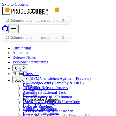
Skip to Content
Dokumentation durchsuchen...
⌘K
Dokumentation durchsuchen...
⌘K
Einführung
Aktuelles
Release Notes
Versionsunterstützung
Blog
Platform
Übersicht
Aus BPMN entstehen Agenten (Preview)
Studio
Knowledge-Wiki (Karpathy & OKF)
Übersicht
Ticketpilot-Release-Prozess
Getting Started
Agenten als External Task
Editoren
Agent Runtime in 15 Minuten
ProcessCube Anbindung
OpenClaw-Agenten aus LowCode
Engine-Verbindung
Doku als Pipeline
Authority Integration
Ticket-Workflow neu anstoßen
LowCode Integration
HTTP-Proxys (Bun, Node, Docker, k8s)