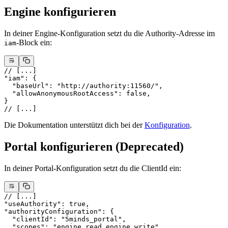
Engine konfigurieren
In deiner Engine-Konfiguration setzt du die Authority-Adresse im
-Block ein:
iam
// [...]
"iam"
: {
  "baseUrl"
: 
"http://authority:11560/"
,
  "allowAnonymousRootAccess"
: 
false
,
}
// [...]
Die Dokumentation unterstützt dich bei der
Konfiguration
.
Portal konfigurieren (Deprecated)
In deiner Portal-Konfiguration setzt du die ClientId ein:
// [...]
"useAuthority"
: 
true
,
"authorityConfiguration"
: {
  "clientId"
: 
"5minds_portal"
,
  "scopes"
: 
"engine_read engine_write"
,