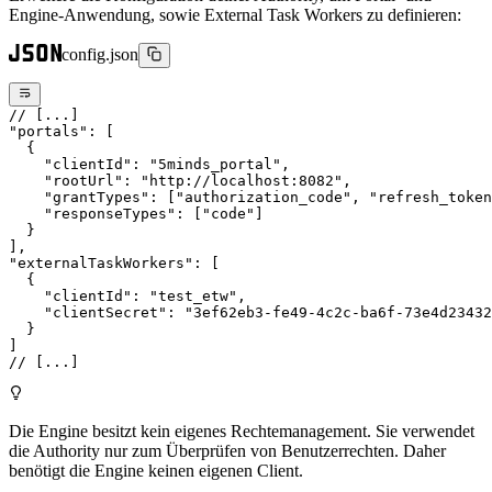
Engine-Anwendung, sowie External Task Workers zu definieren:
config.json
// [...]
"portals"
: [
  {
    "clientId"
: 
"5minds_portal"
,
    "rootUrl"
: 
"http://localhost:8082"
,
    "grantTypes"
: [
"authorization_code"
, 
"refresh_token
    "responseTypes"
: [
"code"
]
  }
],
"externalTaskWorkers"
: [
  {
    "clientId"
: 
"test_etw"
,
    "clientSecret"
: 
"3ef62eb3-fe49-4c2c-ba6f-73e4d23432
  }
]
// [...]
Die Engine besitzt kein eigenes Rechtemanagement. Sie verwendet
die Authority nur zum Überprüfen von Benutzerrechten. Daher
benötigt die Engine keinen eigenen Client.