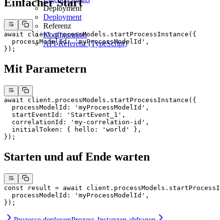
Einfacher Start
Deployment
Deployment
Referenz
await
 client.processModels.
startProcessInstance
({
Konfiguration
  processModelId: 
'myProcessModelId'
,
API-Referenz (TypeScript)
});
Mit Parametern
await
 client.processModels.
startProcessInstance
({
  processModelId: 
'myProcessModelId'
,
  startEventId: 
'StartEvent_1'
,
  correlationId: 
'my-correlation-id'
,
  initialToken: { hello: 
'world'
 },
});
Starten und auf Ende warten
const
 result
 =
 await
 client.processModels.
startProcessI
  processModelId: 
'myProcessModelId'
,
});
Prozesse deployen
Prozess-Instanzen abfragen