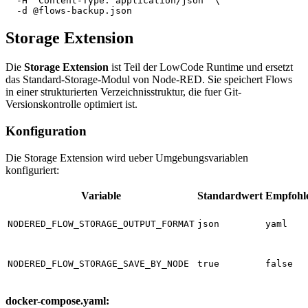
  -H
 "Content-Type: application/json"
 \
  -d
 @flows-backup.json
Storage Extension
Die
Storage Extension
ist Teil der LowCode Runtime und ersetzt
das Standard-Storage-Modul von Node-RED. Sie speichert Flows
in einer strukturierten Verzeichnisstruktur, die fuer Git-
Versionskontrolle optimiert ist.
Konfiguration
Die Storage Extension wird ueber Umgebungsvariablen
konfiguriert:
Variable
Standardwert
Empfohl
NODERED_FLOW_STORAGE_OUTPUT_FORMAT
json
yaml
NODERED_FLOW_STORAGE_SAVE_BY_NODE
true
false
docker-compose.yaml: