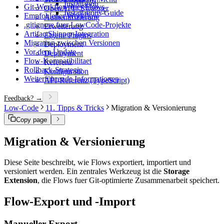
Installation
Git-Workflow fuer Flows
OpenAPI / Swagger
Installations-Guide
Empfohlener Workflow
Authentifizierung
.gitignore fuer LowCode-Projekte
Erweiterung
ArtifactShipper-Integration
Eigene Plugins
Migration zwischen Versionen
Deployment
Vor dem Update
Deployment
Flow-Kompatibilitaet
Referenz
Rollback-Strategie
Konfiguration
Weiterführende Informationen
API-Referenz (TypeScript)
Feedback? →
Low-Code
11. Tipps & Tricks
Migration & Versionierung
Copy page
Migration & Versionierung
Diese Seite beschreibt, wie Flows exportiert, importiert und
versioniert werden. Ein zentrales Werkzeug ist die
Storage
Extension
, die Flows fuer Git-optimierte Zusammenarbeit speichert.
Flow-Export und -Import
Manueller Export