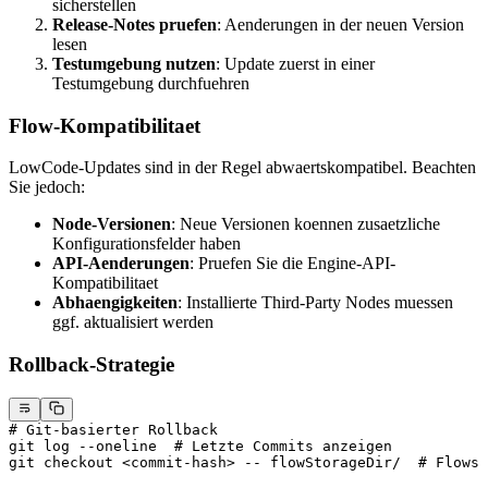
sicherstellen
Release-Notes pruefen
: Aenderungen in der neuen Version
lesen
Testumgebung nutzen
: Update zuerst in einer
Testumgebung durchfuehren
Flow-Kompatibilitaet
LowCode-Updates sind in der Regel abwaertskompatibel. Beachten
Sie jedoch:
Node-Versionen
: Neue Versionen koennen zusaetzliche
Konfigurationsfelder haben
API-Aenderungen
: Pruefen Sie die Engine-API-
Kompatibilitaet
Abhaengigkeiten
: Installierte Third-Party Nodes muessen
ggf. aktualisiert werden
Rollback-Strategie
# Git-basierter Rollback
git
 log
 --oneline
  # Letzte Commits anzeigen
git
 checkout
 <
commit-has
h
>
 --
 flowStorageDir/
  # Flows 