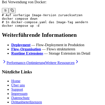
Bei Verwendung von Docker:
# Auf vorherige Image-Version zuruecksetzen
docker
 compose
 down
# In docker-compose.yaml das Image-Tag aendern
docker
 compose
 up
 -d
Weiterführende Informationen
Deployment
— Flow-Deployment in Produktion
Flow-Organisation
— Flows strukturieren
Runtime Extensions
— Storage Extension im Detail
Performance-Optimierung
Weitere Ressourcen
Nützliche Links
Home
Über uns
Support
Impressum
Datenschutz
Drittanbieterlizenzen