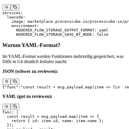
services
:
  lowcode
:
    image
: 
marketplace.processcube.io/processcube-io/pr
    environment
:
      NODERED_FLOW_STORAGE_OUTPUT_FORMAT
: 
yaml
      NODERED_FLOW_STORAGE_SAVE_BY_NODE
: 
false
Warum YAML-Format?
Im YAML-Format werden Funktionen mehrzeilig gespeichert, was
Diffs in Git deutlich lesbarer macht:
JSON (schwer zu reviewen):
{
"func"
:
"const result = msg.payload.map(item => {
\n
  re
YAML (gut zu reviewen):
func
: 
|
  const result = msg.payload.map(item => {
    return { id: item.id, name: item.name };
  });