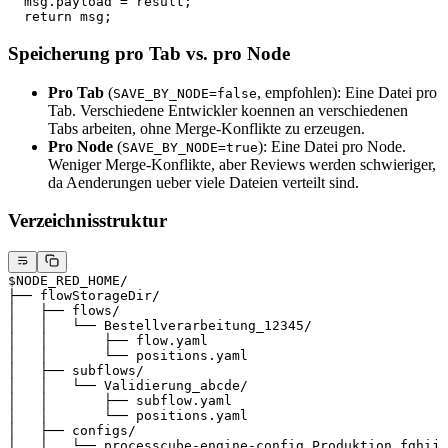
  msg.payload = result;
  return msg;
Speicherung pro Tab vs. pro Node
Pro Tab
(
, empfohlen): Eine Datei pro
SAVE_BY_NODE=false
Tab. Verschiedene Entwickler koennen an verschiedenen
Tabs arbeiten, ohne Merge-Konflikte zu erzeugen.
Pro Node
(
): Eine Datei pro Node.
SAVE_BY_NODE=true
Weniger Merge-Konflikte, aber Reviews werden schwieriger,
da Aenderungen ueber viele Dateien verteilt sind.
Verzeichnisstruktur
$NODE_RED_HOME/
├── flowStorageDir/
│   ├── flows/
│   │   └── Bestellverarbeitung_12345/
│   │       ├── flow.yaml
│   │       └── positions.yaml
│   ├── subflows/
│   │   └── Validierung_abcde/
│   │       ├── subflow.yaml
│   │       └── positions.yaml
│   ├── configs/
│   │   └── processcube-engine-config_Produktion_fghij.