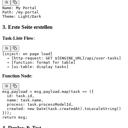
Name: My Portal
Path: /my-portal
Theme: Light/Dark
3. Erste Seite erstellen
Task-Liste Flow
:
[inject: on page load]
  → [http-request: GET ${ENGINE_URL}/api/user-tasks]
  → [function: format for table]
  → [ui-table: display tasks]
Function Node
:
msg.payload 
=
 msg.payload.
map
(
task
 =>
 ({
  id: task.id,
  name: task.name,
  process: task.processModelId,
  created: 
new
 Date
(task.createdAt).
toLocaleString
()
}));
return
 msg;
4. Deploy & Test