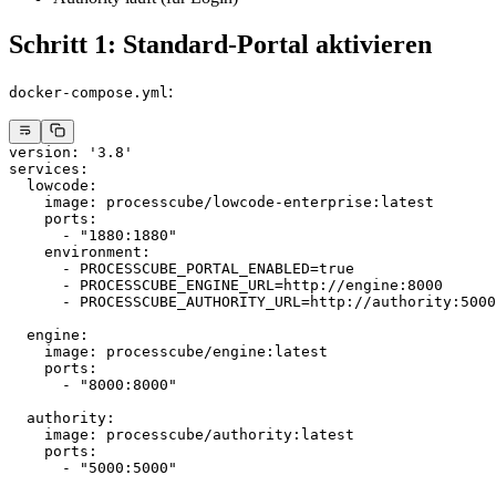
Schritt 1: Standard-Portal aktivieren
:
docker-compose.yml
version
: 
'3.8'
services
:
  lowcode
:
    image
: 
processcube/lowcode-enterprise:latest
    ports
:
      - 
"1880:1880"
    environment
:
      - 
PROCESSCUBE_PORTAL_ENABLED=true
      - 
PROCESSCUBE_ENGINE_URL=http://engine:8000
      - 
PROCESSCUBE_AUTHORITY_URL=http://authority:5000
  engine
:
    image
: 
processcube/engine:latest
    ports
:
      - 
"8000:8000"
  authority
:
    image
: 
processcube/authority:latest
    ports
:
      - 
"5000:5000"