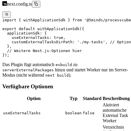
next.config.ts
import
 { withApplicationSdk } 
from
 '@5minds/processcube
export
 default
 withApplicationSdk
({
  applicationSdk: {
    useExternalTasks: 
true
,
    customExternalTasksDirPath: 
'./my-tasks'
, 
// Option
  },
  // Weitere Next.js-Optionen hier
});
Das Plugin fügt automatisch
zu
esbuild
hinzu und startet Worker nur im Server-
serverExternalPackages
Modus (nicht während
).
next build
Verfügbare Optionen
Option
Typ
Standard
Beschreibung
Aktiviert
automatische
useExternalTasks
boolean
false
External Task
Worker
Verzeichnis