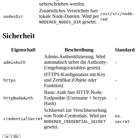
ueberschrieben werden.
Zusaetzliches Verzeichnis fuer
/usr/src/node-
lokale Node-Dateien. Wird per
nodesDir
red
gesetzt.
NODERED_NODES_DIR
Sicherheit
Eigenschaft
Beschreibung
Standard
Admin-Authentifizierung. Wird
automatisch ueber die Authority-
-
adminAuth
Umgebungsvariablen gesetzt.
HTTPS-Konfiguration mit Key
und Zertifikat (Objekt oder
-
https
Funktion)
Basic-Auth fuer HTTP-Node-
Endpunkte (Username + bcrypt-
-
httpNodeAuth
Hash)
Schluessel zur Verschluesselung
von Node-Credentials. Wird per
no-
credentialSecret
NODERED_CREDENTIAL_SECRET
secret
gesetzt.