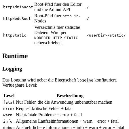
Root-Pfad fuer den Editor
httpAdminRoot
/
und die Admin-API
Root-Pfad fuer
-
http in
httpNodeRoot
/
Nodes
Verzeichnis fuer statische
Dateien. Wird per
httpStatic
<userDir>/static/
NODERED_HTTP_STATIC
ueberschrieben.
Runtime
Logging
Das Logging wird ueber die Eigenschaft
konfiguriert.
logging
Verfuegbare Level:
Level
Beschreibung
Nur Fehler, die die Anwendung unbenutzbar machen
fatal
Request-kritische Fehler + fatal
error
Nicht-fatale Probleme + error + fatal
warn
Allgemeine Laufzeitinformationen + warn + error + fatal
info
Ausfuehrlichere Informationen + info + warn + error + fatal
debug