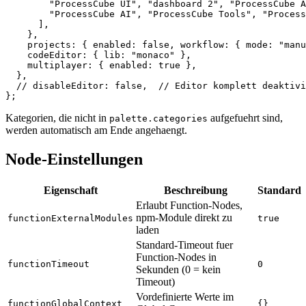
        "ProcessCube UI"
, 
"dashboard 2"
, 
"ProcessCube A
        "ProcessCube AI"
, 
"ProcessCube Tools"
, 
"Process
      ],
    },
    projects: { enabled: 
false
, workflow: { mode: 
"manu
    codeEditor: { lib: 
"monaco"
 },
    multiplayer: { enabled: 
true
 },
  },
  // disableEditor: false,  // Editor komplett deaktivi
};
Kategorien, die nicht in
aufgefuehrt sind,
palette.categories
werden automatisch am Ende angehaengt.
Node-Einstellungen
Eigenschaft
Beschreibung
Standard
Erlaubt Function-Nodes,
npm-Module direkt zu
functionExternalModules
true
laden
Standard-Timeout fuer
Function-Nodes in
functionTimeout
0
Sekunden (0 = kein
Timeout)
Vordefinierte Werte im
functionGlobalContext
{}