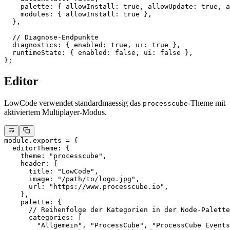
    palette: { allowInstall: 
true
, allowUpdate: 
true
, a
    modules: { allowInstall: 
true
 },
  },
  // Diagnose-Endpunkte
  diagnostics: { enabled: 
true
, ui: 
true
 },
  runtimeState: { enabled: 
false
, ui: 
false
 },
};
Editor
LowCode verwendet standardmaessig das
-Theme mit
processcube
aktiviertem Multiplayer-Modus.
module
.
exports
 =
 {
  editorTheme: {
    theme: 
"processcube"
,
    header: {
      title: 
"LowCode"
,
      image: 
"/path/to/logo.jpg"
,
      url: 
"https://www.processcube.io"
,
    },
    palette: {
      // Reihenfolge der Kategorien in der Node-Palette
      categories: [
        "Allgemein"
, 
"ProcessCube"
, 
"ProcessCube Events