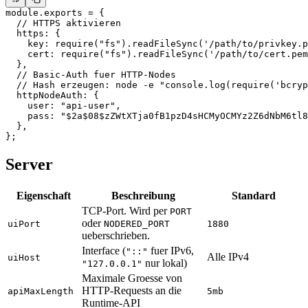
module
.
exports
 =
 {
  // HTTPS aktivieren
  https: {
    key: 
require
(
"fs"
).
readFileSync
(
'/path/to/privkey.p
    cert: 
require
(
"fs"
).
readFileSync
(
'/path/to/cert.pem
  },
  // Basic-Auth fuer HTTP-Nodes
  // Hash erzeugen: node -e "console.log(require('bcryp
  httpNodeAuth: {
    user: 
"api-user"
,
    pass: 
"$2a$08$zZWtXTja0fB1pzD4sHCMyOCMYz2Z6dNbM6tl8
  },
};
Server
Eigenschaft
Beschreibung
Standard
TCP-Port. Wird per
PORT
oder
uiPort
NODERED_PORT
1880
ueberschrieben.
Interface (
fuer IPv6,
"::"
Alle IPv4
uiHost
nur lokal)
"127.0.0.1"
Maximale Groesse von
HTTP-Requests an die
apiMaxLength
5mb
Runtime-API