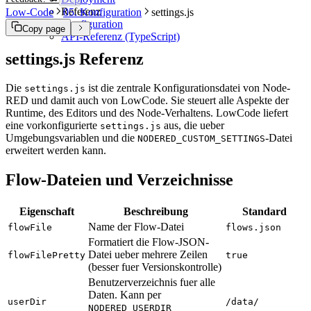
Referenz
Low-Code
05. Konfiguration
settings.js
Konfiguration
Copy page
API-Referenz (TypeScript)
settings.js Referenz
Die
ist die zentrale Konfigurationsdatei von Node-
settings.js
RED und damit auch von LowCode. Sie steuert alle Aspekte der
Runtime, des Editors und des Node-Verhaltens. LowCode liefert
eine vorkonfigurierte
aus, die ueber
settings.js
Umgebungsvariablen und die
-Datei
NODERED_CUSTOM_SETTINGS
erweitert werden kann.
Flow-Dateien und Verzeichnisse
Eigenschaft
Beschreibung
Standard
Name der Flow-Datei
flowFile
flows.json
Formatiert die Flow-JSON-
Datei ueber mehrere Zeilen
flowFilePretty
true
(besser fuer Versionskontrolle)
Benutzerverzeichnis fuer alle
Daten. Kann per
userDir
/data/
NODERED_USERDIR