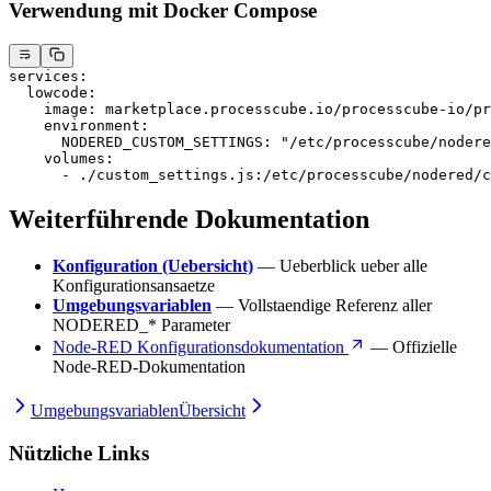
Verwendung mit Docker Compose
services
:
  lowcode
:
    image
: 
marketplace.processcube.io/processcube-io/pr
    environment
:
      NODERED_CUSTOM_SETTINGS
: 
"/etc/processcube/nodere
    volumes
:
      - 
./custom_settings.js:/etc/processcube/nodered/c
Weiterführende Dokumentation
Konfiguration (Uebersicht)
— Ueberblick ueber alle
Konfigurationsansaetze
Umgebungsvariablen
— Vollstaendige Referenz aller
NODERED_* Parameter
Node-RED Konfigurationsdokumentation
— Offizielle
Node-RED-Dokumentation
Umgebungsvariablen
Übersicht
Nützliche Links