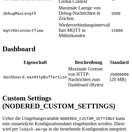
Global Context
Maximale Laenge von
Debug-Nachrichten in
debugMaxLength
1000
Zeichen
Wiederverbindungsintervall
fuer MQTT in
mqttReconnectTime
15000
Millisekunden
Dashboard
Eigenschaft
Beschreibung
Standard
Maximale Groesse
von HTTP-
20000000
dashboard.maxHttpBufferSize
Nachrichten zum
(20 MB)
Dashboard (Bytes)
Custom Settings
(NODERED_CUSTOM_SETTINGS)
Ueber die Umgebungsvariable
kann
NODERED_CUSTOM_SETTINGS
eine zusaetzliche Konfigurationsdatei eingebunden werden. Diese
wird per
in die bestehende Konfiguration integriert.
lodash.merge