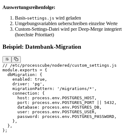
Auswertungsreihenfolge:
Basis-
wird geladen
settings.js
Umgebungsvariablen ueberschreiben einzelne Werte
Custom-Settings-Datei wird per Deep-Merge integriert
(hoechste Prioritaet)
Beispiel: Datenbank-Migration
// /etc/processcube/nodered/custom_settings.js
module
.
exports
 =
 {
  dbMigration: {
    enabled: 
true
,
    driver: 
'pg'
,
    migrationPattern: 
'/migrations/*'
,
    connection: {
      host: process.env.
POSTGRES_HOST
,
      port: process.env.
POSTGRES_PORT
 ||
 5432
,
      database: process.env.
POSTGRES_DB
,
      user: process.env.
POSTGRES_USER
,
      password: process.env.
POSTGRES_PASSWORD
,
    },
  },
};