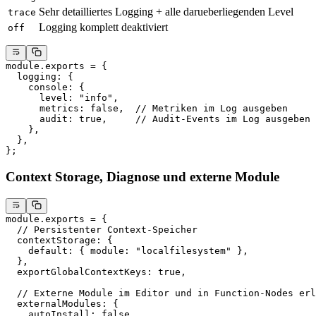
Sehr detailliertes Logging + alle darueberliegenden Level
trace
Logging komplett deaktiviert
off
module
.
exports
 =
 {
  logging: {
    console: {
      level: 
"info"
,
      metrics: 
false
,  
// Metriken im Log ausgeben
      audit: 
true
,     
// Audit-Events im Log ausgeben
    },
  },
};
Context Storage, Diagnose und externe Module
module
.
exports
 =
 {
  // Persistenter Context-Speicher
  contextStorage: {
    default: { module: 
"localfilesystem"
 },
  },
  exportGlobalContextKeys: 
true
,
  // Externe Module im Editor und in Function-Nodes erl
  externalModules: {
    autoInstall: 
false
,