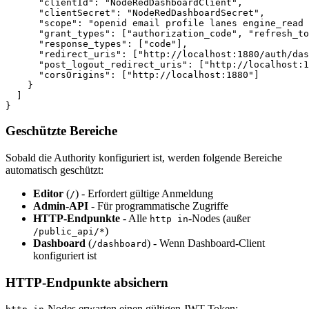
      "clientId"
: 
"NodeRedDashboardClient"
,
      "clientSecret"
: 
"NodeRedDashboardSecret"
,
      "scope"
: 
"openid email profile lanes engine_read 
      "grant_types"
: [
"authorization_code"
, 
"refresh_to
      "response_types"
: [
"code"
],
      "redirect_uris"
: [
"http://localhost:1880/auth/da
      "post_logout_redirect_uris"
: [
"http://localhost:1
      "corsOrigins"
: [
"http://localhost:1880"
]
    }
  ]
}
Geschützte Bereiche
Sobald die Authority konfiguriert ist, werden folgende Bereiche
automatisch geschützt:
Editor
(
) - Erfordert gültige Anmeldung
/
Admin-API
- Für programmatische Zugriffe
HTTP-Endpunkte
- Alle
-Nodes (außer
http in
)
/public_api/*
Dashboard
(
) - Wenn Dashboard-Client
/dashboard
konfiguriert ist
HTTP-Endpunkte absichern
-Nodes erwarten einen gültigen JWT-Token: