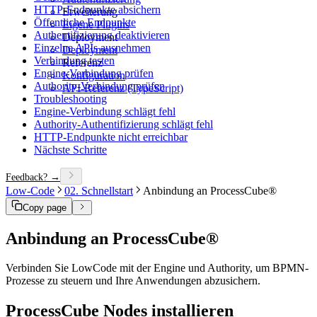
HTTP-Endpunkte absichern
Erweiterung
Öffentliche Endpunkte
Eigene Plugins
Authentifizierung deaktivieren
Deployment
Einzelne APIs ausnehmen
Deployment
Verbindung testen
Referenz
Engine-Verbindung prüfen
Konfiguration
Authority-Verbindung prüfen
API-Referenz (TypeScript)
Troubleshooting
Engine-Verbindung schlägt fehl
Authority-Authentifizierung schlägt fehl
HTTP-Endpunkte nicht erreichbar
Nächste Schritte
Feedback? →
Low-Code
02. Schnellstart
Anbindung an ProcessCube®
Copy page
Anbindung an ProcessCube®
Verbinden Sie LowCode mit der Engine und Authority, um BPMN-
Prozesse zu steuern und Ihre Anwendungen abzusichern.
ProcessCube Nodes installieren