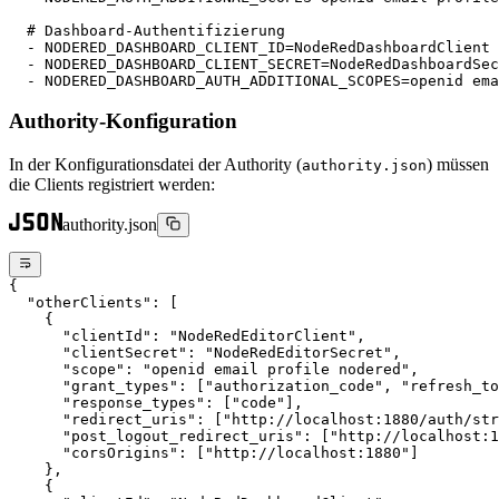
  # Dashboard-Authentifizierung
  - 
NODERED_DASHBOARD_CLIENT_ID=NodeRedDashboardClient
  - 
NODERED_DASHBOARD_CLIENT_SECRET=NodeRedDashboardSec
  - 
NODERED_DASHBOARD_AUTH_ADDITIONAL_SCOPES=openid ema
Authority-Konfiguration
In der Konfigurationsdatei der Authority (
) müssen
authority.json
die Clients registriert werden:
authority.json
{
  "otherClients"
: [
    {
      "clientId"
: 
"NodeRedEditorClient"
,
      "clientSecret"
: 
"NodeRedEditorSecret"
,
      "scope"
: 
"openid email profile nodered"
,
      "grant_types"
: [
"authorization_code"
, 
"refresh_to
      "response_types"
: [
"code"
],
      "redirect_uris"
: [
"http://localhost:1880/auth/str
      "post_logout_redirect_uris"
: [
"http://localhost:1
      "corsOrigins"
: [
"http://localhost:1880"
]
    },
    {