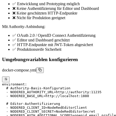
✅ Entwicklung und Prototyping möglich
❌ Keine Authentifizierung für Editor und Dashboard
❌ Keine geschützten HTTP-Endpunkte
❌ Nicht für Produktion geeignet
Mit Authority-Anbindung:
✅ OAuth 2.0 / OpenID Connect Authentifizierung
✅ Editor und Dashboard geschützt
✅ HTTP-Endpunkte mit JWT-Token abgesichert
✅ Produktionsreife Sicherheit
Umgebungsvariablen konfigurieren
docker-compose.yml
environment
:
  # Authority-Basis-Konfiguration
  - 
NODERED_AUTHORITY_URL=http://authority:11235
  - 
NODERED_BASE_URL=http://localhost:1880
  # Editor-Authentifizierung
  - 
NODERED_CLIENT_ID=NodeRedEditorClient
  - 
NODERED_CLIENT_SECRET=NodeRedEditorSecret
  - 
NODERED_AUTH_ADDITIONAL_SCOPES=openid email profile