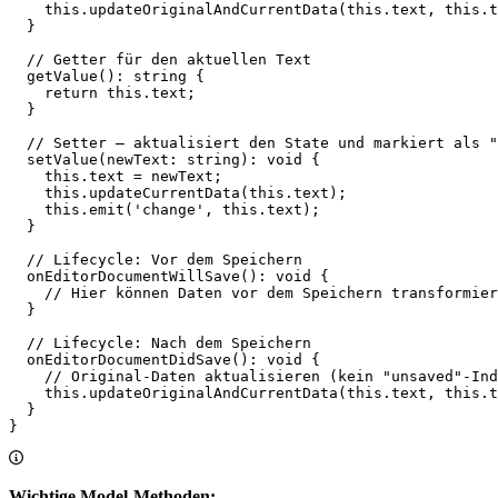
    this
.
updateOriginalAndCurrentData
(
this
.text, 
this
.t
  }
  // Getter für den aktuellen Text
  getValue
()
:
 string
 {
    return
 this
.text;
  }
  // Setter — aktualisiert den State und markiert als "
  setValue
(
newText
:
 string
)
:
 void
 {
    this
.text 
=
 newText;
    this
.
updateCurrentData
(
this
.text);
    this
.
emit
(
'change'
, 
this
.text);
  }
  // Lifecycle: Vor dem Speichern
  onEditorDocumentWillSave
()
:
 void
 {
    // Hier können Daten vor dem Speichern transformier
  }
  // Lifecycle: Nach dem Speichern
  onEditorDocumentDidSave
()
:
 void
 {
    // Original-Daten aktualisieren (kein "unsaved"-Ind
    this
.
updateOriginalAndCurrentData
(
this
.text, 
this
.t
  }
}
Wichtige Model-Methoden: