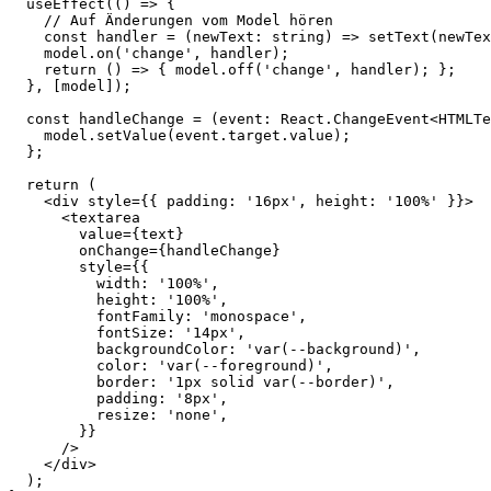
  useEffect
(() 
=>
 {
    // Auf Änderungen vom Model hören
    const
 handler
 =
 (
newText
:
 string
) 
=>
 setText
(newTex
    model.
on
(
'change'
, handler);
    return
 () 
=>
 { model.
off
(
'change'
, handler); };
  }, [model]);
  const
 handleChange
 =
 (
event
:
 React
.
ChangeEvent
<
HTMLTe
    model.
setValue
(event.target.value);
  };
  return
 (
    <
div
 style
=
{{ padding: 
'16px'
, height: 
'100%'
 }}>
      <
textarea
        value
=
{text}
        onChange
=
{handleChange}
        style
=
{{
          width: 
'100%'
,
          height: 
'100%'
,
          fontFamily: 
'monospace'
,
          fontSize: 
'14px'
,
          backgroundColor: 
'var(--background)'
,
          color: 
'var(--foreground)'
,
          border: 
'1px solid var(--border)'
,
          padding: 
'8px'
,
          resize: 
'none'
,
        }}
      />
    </
div
>
  );