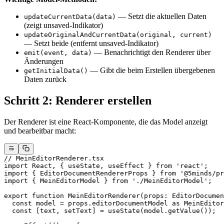
— Setzt die aktuellen Daten
updateCurrentData(data)
(zeigt unsaved-Indikator)
updateOriginalAndCurrentData(original, current)
— Setzt beide (entfernt unsaved-Indikator)
— Benachrichtigt den Renderer über
emit(event, data)
Änderungen
— Gibt die beim Erstellen übergebenen
getInitialData()
Daten zurück
Schritt 2: Renderer erstellen
Der Renderer ist eine React-Komponente, die das Model anzeigt
und bearbeitbar macht:
// MeinEditorRenderer.tsx
import
 React, { useState, useEffect } 
from
 'react'
;
import
 { EditorDocumentRendererProps } 
from
 '@5minds/pr
import
 { MeinEditorModel } 
from
 './MeinEditorModel'
;
export
 function
 MeinEditorRenderer
(
props
:
 EditorDocumen
  const
 model
 =
 props.editorDocumentModel 
as
 MeinEditor
  const
 [
text
, 
setText
] 
=
 useState
(model.
getValue
());