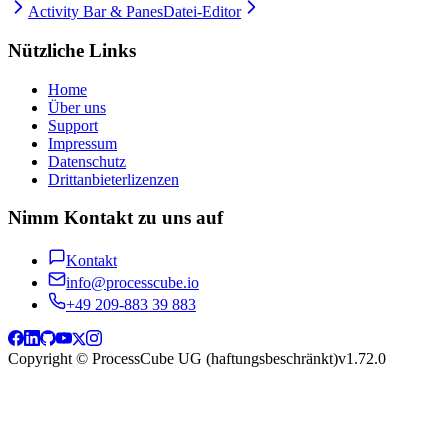
Activity Bar & Panes
Datei-Editor
Nützliche Links
Home
Über uns
Support
Impressum
Datenschutz
Drittanbieterlizenzen
Nimm Kontakt zu uns auf
Kontakt
info@processcube.io
+49 209-883 39 883
Copyright © ProcessCube UG (haftungsbeschränkt)
v
1.72.0