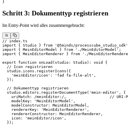
}
Schritt 3: Dokumenttyp registrieren
Im Entry-Point wird alles zusammengebracht:
// index.ts
import
 { Studio } 
from
 '@5minds/processcube_studio_sdk'
import
 { MeinEditorModel } 
from
 './MeinEditorModel'
;
import
 { MeinEditorRenderer } 
from
 './MeinEditorRendere
export
 function
 onLoad
(
studio
:
 Studio
)
:
 void
 {
  // Icon registrieren
  studio.icons.
registerIcons
({
    'meinEditor/icon'
: 
'fad fa-file-alt'
,
  });
  // Dokumenttyp registrieren
  studio.editors.
registerDocumentType
(
'mein-editor'
, {
    uriMatch:
 /
meinEditor:
/
,                   
// URI-P
    modelKey: 
'MeinEditorModel'
,
    modelConstructor: MeinEditorModel,
    rendererKey: 
'MeinEditorRenderer'
,
    rendererConstructor: MeinEditorRenderer,
    icon: 
'meinEditor/icon'
,
  });