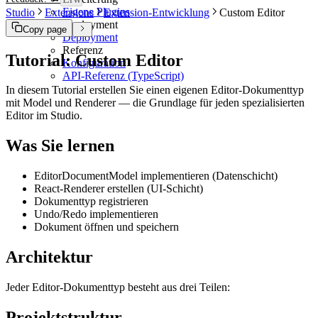
Eigene Plugins
Studio
Extensions
Extension-Entwicklung
Custom Editor
Deployment
Copy page
Deployment
Referenz
Tutorial: Custom Editor
Konfiguration
API-Referenz (TypeScript)
In diesem Tutorial erstellen Sie einen eigenen Editor-Dokumenttyp
mit Model und Renderer — die Grundlage für jeden spezialisierten
Editor im Studio.
Was Sie lernen
EditorDocumentModel implementieren (Datenschicht)
React-Renderer erstellen (UI-Schicht)
Dokumenttyp registrieren
Undo/Redo implementieren
Dokument öffnen und speichern
Architektur
Jeder Editor-Dokumenttyp besteht aus drei Teilen:
Projektstruktur