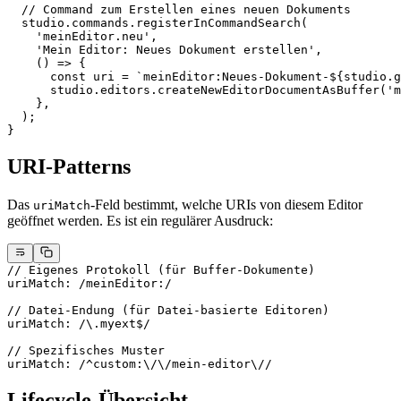
  // Command zum Erstellen eines neuen Dokuments
  studio.commands.
registerInCommandSearch
(
    'meinEditor.neu'
,
    'Mein Editor: Neues Dokument erstellen'
,
    () 
=>
 {
      const
 uri
 =
 `meinEditor:Neues-Dokument-${
studio
.
g
      studio.editors.
createNewEditorDocumentAsBuffer
(
'm
    },
  );
}
URI-Patterns
Das
-Feld bestimmt, welche URIs von diesem Editor
uriMatch
geöffnet werden. Es ist ein regulärer Ausdruck:
// Eigenes Protokoll (für Buffer-Dokumente)
uriMatch
:
 /
meinEditor:
/
// Datei-Endung (für Datei-basierte Editoren)
uriMatch
:
 /
\.
myext
$
/
// Spezifisches Muster
uriMatch
:
 /
^
custom:
\/\/
mein-editor
\/
/
Lifecycle-Übersicht