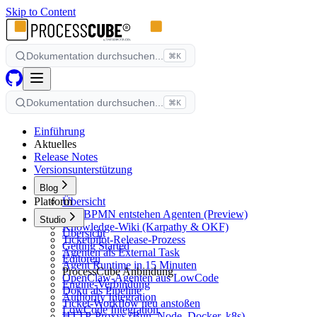
Skip to Content
Dokumentation durchsuchen...
⌘K
Dokumentation durchsuchen...
⌘K
Einführung
Aktuelles
Release Notes
Versionsunterstützung
Blog
Platform
Übersicht
Aus BPMN entstehen Agenten (Preview)
Studio
Knowledge-Wiki (Karpathy & OKF)
Übersicht
Ticketpilot-Release-Prozess
Getting Started
Agenten als External Task
Editoren
Agent Runtime in 15 Minuten
ProcessCube Anbindung
OpenClaw-Agenten aus LowCode
Engine-Verbindung
Doku als Pipeline
Authority Integration
Ticket-Workflow neu anstoßen
LowCode Integration
HTTP-Proxys (Bun, Node, Docker, k8s)