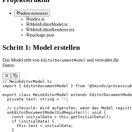
editor-extension
index.ts
MeinEditorModel.ts
MeinEditorRenderer.tsx
package.json
Schritt 1: Model erstellen
Das Model erbt von
und verwaltet die
EditorDocumentModel
Daten:
// MeinEditorModel.ts
import
 { EditorDocumentModel } 
from
 '@5minds/processcub
export
 class
 MeinEditorModel
 extends
 EditorDocumentMode
  private
 text
:
 string
 =
 ''
;
  // Lifecycle: Wird aufgerufen, wenn das Model registr
  onEditorDocumentModelDidRegister
()
:
 void
 {
    const
 initialData
 =
 this
.
getInitialData
();
    if
 (initialData) {
      this
.text 
=
 initialData;
    }