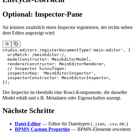
Optional: Inspector-Pane
Sie können zusätzlich einen Inspector registrieren, der rechts neben
dem Editor angezeigt wird:
studio.editors.
registerDocumentType
(
'mein-editor'
, {
  uriMatch:
 /
meinEditor:
/
,
  modelConstructor: MeinEditorModel,
  rendererConstructor: MeinEditorRenderer,
  // Inspector hinzufügen:
  inspectorKey: 
'MeinEditorInspector'
,
  inspectorConstructor: MeinEditorInspector,
});
Der Inspector ist ebenfalls eine React-Komponente, die dasselbe
Model erhält und z.B. Metadaten oder Eigenschaften anzeigt.
Nächste Schritte
Datei-Editor
— Editor für Dateitypen (
,
, etc.)
.json
.csv
BPMN Custom Properties
— BPMN-Elemente erweitern