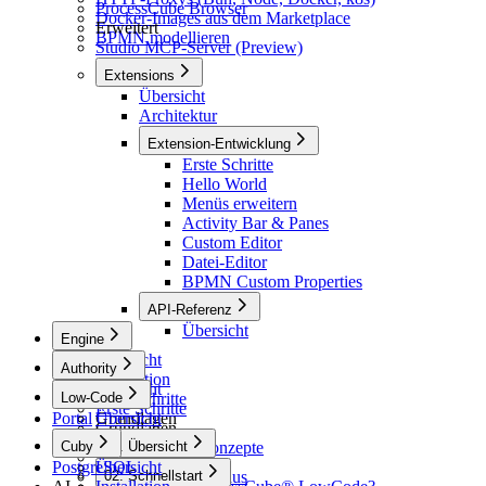
ProcessCube Browser
Docker-Images aus dem Marketplace
Erweitert
BPMN modellieren
Studio MCP-Server (Preview)
Extensions
Übersicht
Architektur
Extension-Entwicklung
Erste Schritte
Hello World
Menüs erweitern
Activity Bar & Panes
Custom Editor
Datei-Editor
BPMN Custom Properties
API-Referenz
Übersicht
Engine
Übersicht
Authority
Installation
Übersicht
Low-Code
Erste Schritte
Erste Schritte
Portal
Grundlagen
Übersicht
Grundlagen
Architektur
Cuby
Grundlegende Konzepte
01. Übersicht
BPMN-Elemente
PostgreSQL
Konfiguration
Übersicht
Übersicht
Prozess-Lebenszyklus
02. Schnellstart