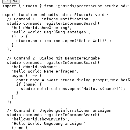
import
 { Studio } 
from
 '@5minds/processcube_studio_sdk'
export
 function
 onLoad
(
studio
:
 Studio
)
:
 void
 {
  // Command 1: Einfache Notification
  studio.commands.
registerInCommandSearch
(
    'helloWorld.showGreeting'
,
    'Hello World: Begrüßung anzeigen'
,
    () 
=>
 {
      studio.notifications.
open
(
'Hallo Welt!'
);
    },
  );
  // Command 2: Dialog mit Benutzereingabe
  studio.commands.
registerInCommandSearch
(
    'helloWorld.askName'
,
    'Hello World: Name erfragen'
,
    async
 () 
=>
 {
      const
 name
 =
 await
 studio.dialog.
prompt
(
'Wie heiß
      if
 (name) {
        studio.notifications.
open
(
`Hallo, ${
name
}!`
);
      }
    },
  );
  // Command 3: Umgebungsinformationen anzeigen
  studio.commands.
registerInCommandSearch
(
    'helloWorld.showEnvInfo'
,
    'Hello World: Umgebung anzeigen'
,
    () 
=>
 {