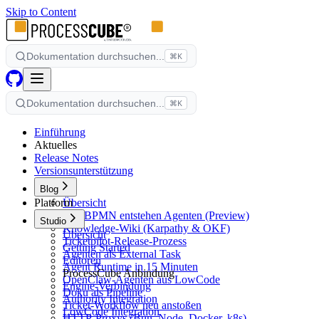
Skip to Content
Dokumentation durchsuchen...
⌘K
Dokumentation durchsuchen...
⌘K
Einführung
Aktuelles
Release Notes
Versionsunterstützung
Blog
Platform
Übersicht
Aus BPMN entstehen Agenten (Preview)
Studio
Knowledge-Wiki (Karpathy & OKF)
Übersicht
Ticketpilot-Release-Prozess
Getting Started
Agenten als External Task
Editoren
Agent Runtime in 15 Minuten
ProcessCube Anbindung
OpenClaw-Agenten aus LowCode
Engine-Verbindung
Doku als Pipeline
Authority Integration
Ticket-Workflow neu anstoßen
LowCode Integration
HTTP-Proxys (Bun, Node, Docker, k8s)