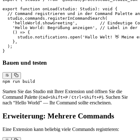
export
 function
 onLoad
(
studio
:
 Studio
)
:
 void
 {
  // Command registrieren und in der Command Palette an
  studio.commands.
registerInCommandSearch
(
    'helloWorld.showGreeting'
,         
// Eindeutige Co
    'Hello World: Begrüßung anzeigen'
, 
// Label in der 
    () 
=>
 {
      studio.notifications.
open
(
'Hallo Welt! 👋 Meine e
    },
  );
}
Bauen und testen
npm
 run
 build
Starten Sie das Studio mit Ihrer Extension und öffnen Sie die
Command Palette (
/
). Suchen Sie
Cmd+Shift+P
Ctrl+Shift+P
nach “Hello World” — Ihr Command sollte erscheinen.
Erweiterung: Mehrere Commands
Eine Extension kann beliebig viele Commands registrieren: