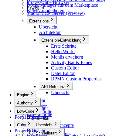
ProcessCube Browser
Docker-Images aus dem Marketplace
Erweitert
BPMN modellieren
Studio MCP-Server (Preview)
Extensions
Übersicht
Architektur
Extension-Entwicklung
Erste Schritte
Hello World
Menüs erweitern
Activity Bar & Panes
Custom Editor
Datei-Editor
BPMN Custom Properties
API-Referenz
Übersicht
Engine
Übersicht
Authority
Installation
Übersicht
Low-Code
Erste Schritte
Erste Schritte
Portal
Grundlagen
Übersicht
Grundlagen
Architektur
Cuby
Grundlegende Konzepte
01. Übersicht
BPMN-Elemente
PostgreSQL
Konfiguration
Übersicht
Übersicht
Prozess-Lebenszyklus
02. Schnellstart