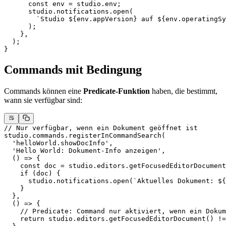
      const
 env
 =
 studio.env;
      studio.notifications.
open
(
        `Studio ${
env
.
appVersion
} auf ${
env
.
operatingSy
      );
    },
  );
}
Commands mit Bedingung
Commands können eine
Predicate-Funktion
haben, die bestimmt,
wann sie verfügbar sind:
// Nur verfügbar, wenn ein Dokument geöffnet ist
studio.commands.
registerInCommandSearch
(
  'helloWorld.showDocInfo'
,
  'Hello World: Dokument-Info anzeigen'
,
  () 
=>
 {
    const
 doc
 =
 studio.editors.
getFocusedEditorDocument
    if
 (doc) {
      studio.notifications.
open
(
`Aktuelles Dokument: ${
    }
  },
  () 
=>
 {
    // Predicate: Command nur aktiviert, wenn ein Dokum
    return
 studio.editors.
getFocusedEditorDocument
() 
!=