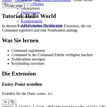
Eigene Plugins
Copy page
Deployment
Deployment
Tutorial: Hello World
Referenz
Konfiguration
API-Referenz (TypeScript)
In diesem Tutorial erstellen Sie Ihre erste Extension, die ein
Command registriert und eine Notification anzeigt.
Was Sie lernen
Command registrieren
Command in der Command Palette verfügbar machen
Notifications anzeigen
Keybinding zuweisen
Die Extension
Entry-Point erstellen
Erstellen Sie die Datei
:
index.ts
import
 { Studio } 
from
 '@5minds/processcube_studio_sdk'