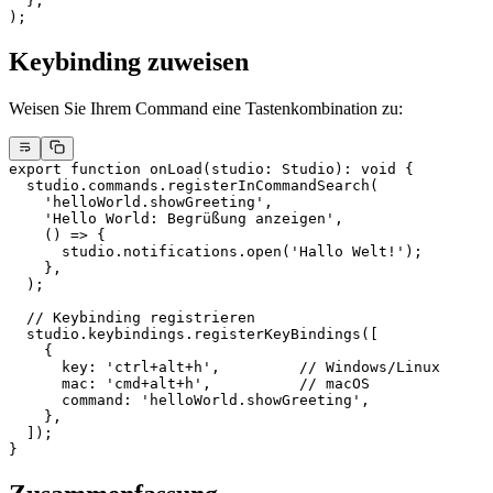
  },
);
Keybinding zuweisen
Weisen Sie Ihrem Command eine Tastenkombination zu:
export
 function
 onLoad
(
studio
:
 Studio
)
:
 void
 {
  studio.commands.
registerInCommandSearch
(
    'helloWorld.showGreeting'
,
    'Hello World: Begrüßung anzeigen'
,
    () 
=>
 {
      studio.notifications.
open
(
'Hallo Welt!'
);
    },
  );
  // Keybinding registrieren
  studio.keybindings.
registerKeyBindings
([
    {
      key: 
'ctrl+alt+h'
,         
// Windows/Linux
      mac: 
'cmd+alt+h'
,          
// macOS
      command: 
'helloWorld.showGreeting'
,
    },
  ]);
}