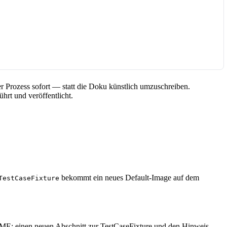
er Prozess sofort — statt die Doku künstlich umzuschreiben.
hrt und veröffentlicht.
bekommt ein neues Default-Image auf dem
TestCaseFixture
: einen neuen Abschnitt zur TestCaseFixture und den Hinweis,