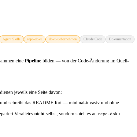
Agent Skills
repo-doku
doku-uebernehmen
Claude Code
Dokumentation
usammen eine
Pipeline
bilden — von der Code-Änderung im Quell-
edienen jeweils eine Seite davon:
us und schreibt das README fort — minimal-invasiv und ohne
ariert Veraltetes
nicht
selbst, sondern spielt es an
repo-doku