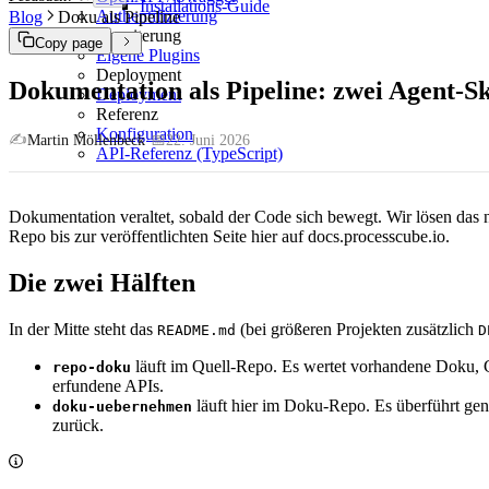
Installations-Guide
Authentifizierung
Blog
Doku als Pipeline
Erweiterung
Copy page
Eigene Plugins
Deployment
Dokumentation als Pipeline: zwei Agent-S
Deployment
Referenz
Konfiguration
✍️
Martin Möllenbeck
·
📅
22. Juni 2026
API-Referenz (TypeScript)
Dokumentation veraltet, sobald der Code sich bewegt. Wir lösen das ni
Repo bis zur veröffentlichten Seite hier auf docs.processcube.io.
Die zwei Hälften
In der Mitte steht das
(bei größeren Projekten zusätzlich
README.md
D
läuft im Quell-Repo. Es wertet vorhandene Doku, 
repo-doku
erfundene APIs.
läuft hier im Doku-Repo. Es überführt ge
doku-uebernehmen
zurück.