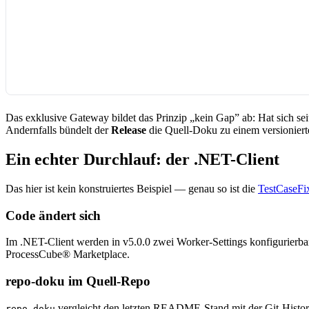
Das exklusive Gateway bildet das Prinzip „kein Gap” ab: Hat sich sei
Andernfalls bündelt der
Release
die Quell-Doku zu einem versionier
Ein echter Durchlauf: der .NET-Client
Das hier ist kein konstruiertes Beispiel — genau so ist die
TestCaseFix
Code ändert sich
Im .NET-Client werden in v5.0.0 zwei Worker-Settings konfigurierbar
ProcessCube® Marketplace.
repo-doku im Quell-Repo
vergleicht den letzten README-Stand mit der Git-Historie
repo-doku