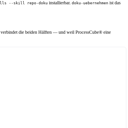
installierbar.
ist das
lls --skill repo-doku
doku-uebernehmen
r verbindet die beiden Hälften — und weil ProcessCube® eine