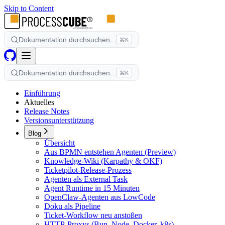
Skip to Content
Dokumentation durchsuchen...
⌘K
Dokumentation durchsuchen...
⌘K
Einführung
Aktuelles
Release Notes
Versionsunterstützung
Blog
Übersicht
Aus BPMN entstehen Agenten (Preview)
Knowledge-Wiki (Karpathy & OKF)
Ticketpilot-Release-Prozess
Agenten als External Task
Agent Runtime in 15 Minuten
OpenClaw-Agenten aus LowCode
Doku als Pipeline
Ticket-Workflow neu anstoßen
HTTP-Proxys (Bun, Node, Docker, k8s)