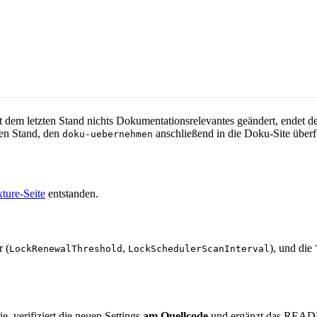
t dem letzten Stand nichts Dokumentationsrelevantes geändert, endet d
ten Stand, den
anschließend in die Doku-Site überfü
doku-uebernehmen
ture-Seite
entstanden.
 (
,
), und die
LockRenewalThreshold
LockSchedulerScanInterval
, verifiziert die neuen Settings
am Quellcode
und ergänzt das README