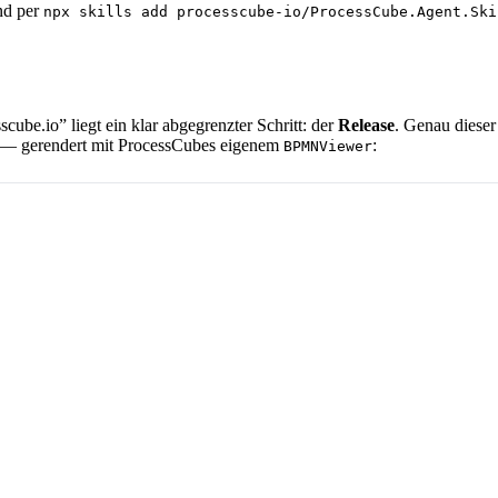
nd per
npx skills add processcube-io/ProcessCube.Agent.Ski
be.io” liegt ein klar abgegrenzter Schritt: der
Release
. Genau diese
 — gerendert mit ProcessCubes eigenem
:
BPMNViewer