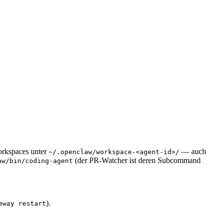
Workspaces unter
— auch
~/.openclaw/workspace-<agent-id>/
(der PR-Watcher ist deren Subcommand
aw/bin/coding-agent
).
eway restart