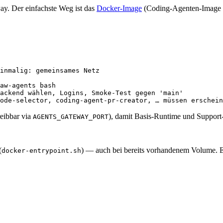
y. Der einfachste Weg ist das
Docker-Image
(Coding-Agenten-Image
inmalig: gemeinsames Netz
aw-agents
 bash
ackend wählen, Logins, Smoke-Test gegen 'main'
ode-selector, coding-agent-pr-creator, … müssen erschein
eibbar via
), damit Basis-Runtime und Support-
AGENTS_GATEWAY_PORT
(
) — auch bei bereits vorhandenem Volume. 
docker-entrypoint.sh