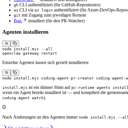
CLI authentifiziert (für GitHub-Repositories)
gh
CLI via
authentifiziert (für Azure-DevOps-Reposi
az
az login
mit Zugang zum jeweiligen Remote
git
Bun
installiert (für den PR-Watcher)
Agenten installieren
node
 install.mjs
 --all
openclaw
 gateway
 restart
Einzelne Agenten lassen sich gezielt installieren:
node
 install.mjs
 coding-agent-pr-creator
 coding-agent-w
ist ein dünner Shim auf
install.mjs
pc-runtime agents instal
wenn ein Agent bereits installiert ist — und kompiliert die gemeinsa
).
coding-agent watch
Nach Änderungen an den Agenten immer
node install.mjs --al