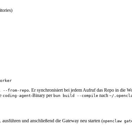
tories)
orker
. Er synchronisiert bei jedem Aufruf das Repo in die 
l --from-repo
me
-Binary per
nach
coding-agent
bun build --compile
~/.opencl
ausführen und anschließend die Gateway neu starten (
l
openclaw gat