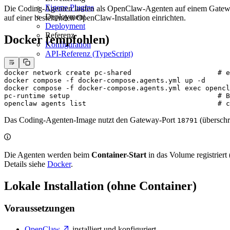
Eigene Plugins
Die Coding-Agenten laufen als OpenClaw-Agenten auf einem Gatewa
Deployment
auf einer bestehenden OpenClaw-Installation einrichten.
Deployment
Referenz
Docker (empfohlen)
Konfiguration
API-Referenz (TypeScript)
docker
 network
 create
 pc-shared
                     # e
docker
 compose
 -f
 docker-compose.agents.yml
 up
 -d
docker
 compose
 -f
 docker-compose.agents.yml
 exec
 opencl
pc-runtime
 setup
                                    # B
openclaw
 agents
 list
                                # c
Das Coding-Agenten-Image nutzt den Gateway-Port
(überschr
18791
Die Agenten werden beim
Container-Start
in das Volume registriert 
Details siehe
Docker
.
Lokale Installation (ohne Container)
Voraussetzungen
OpenClaw
installiert und konfiguriert