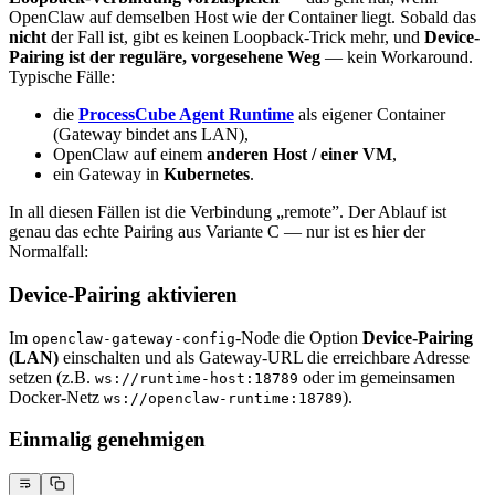
OpenClaw auf demselben Host wie der Container liegt. Sobald das
nicht
der Fall ist, gibt es keinen Loopback-Trick mehr, und
Device-
Pairing ist der reguläre, vorgesehene Weg
— kein Workaround.
Typische Fälle:
die
ProcessCube Agent Runtime
als eigener Container
(Gateway bindet ans LAN),
OpenClaw auf einem
anderen Host / einer VM
,
ein Gateway in
Kubernetes
.
In all diesen Fällen ist die Verbindung „remote”. Der Ablauf ist
genau das echte Pairing aus Variante C — nur ist es hier der
Normalfall:
Device-Pairing aktivieren
Im
-Node die Option
Device-Pairing
openclaw-gateway-config
(LAN)
einschalten und als Gateway-URL die erreichbare Adresse
setzen (z.B.
oder im gemeinsamen
ws://runtime-host:18789
Docker-Netz
).
ws://openclaw-runtime:18789
Einmalig genehmigen