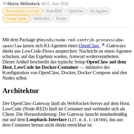
✍️
Martin Möllenbeck
·
📅
25. Juni 2026
ProcessCube LowCode
Node-RED
OpenClaw
KI-Agenten
Coding Agents
WebSocket
Docker
Mit dem Package
@5minds/node-red-contrib-processcube-
lassen sich KI-Agenten eines
OpenClaw
-Gateways
openclaw
direkt aus LowCode-Flows ansprechen: Nachricht an einen Agenten
schicken, auf das Ergebnis warten, Antwort weiterverarbeiten.
Dieser Artikel beschreibt das typische Setup
OpenClaw auf dem
Host, LowCode im Docker-Container
— inklusive der
Konfiguration von OpenClaw, Docker, Docker Compose und den
Nodes selbst.
Architektur
Der OpenClaw-Gateway läuft als WebSocket-Server auf dem Host.
LowCode (Node-RED) läuft im Container und verbindet sich als
Client. Die Herausforderung: Der Gateway lauscht standardmäßig
nur auf dem
Loopback-Interface
(
), das aus
127.0.0.1:18789
dem Container heraus nicht direkt erreichbar ist.