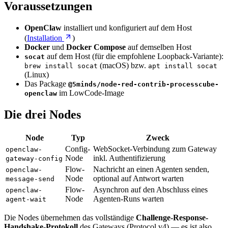
Voraussetzungen
OpenClaw
installiert und konfiguriert auf dem Host
(
Installation
)
Docker
und
Docker Compose
auf demselben Host
auf dem Host (für die empfohlene Loopback-Variante):
socat
(macOS) bzw.
brew install socat
apt install socat
(Linux)
Das Package
@5minds/node-red-contrib-processcube-
im LowCode-Image
openclaw
Die drei Nodes
Node
Typ
Zweck
Config-
WebSocket-Verbindung zum Gateway
openclaw-
Node
inkl. Authentifizierung
gateway-config
Flow-
Nachricht an einen Agenten senden,
openclaw-
Node
optional auf Antwort warten
message-send
Flow-
Asynchron auf den Abschluss eines
openclaw-
Node
Agenten-Runs warten
agent-wait
Die Nodes übernehmen das vollständige
Challenge-Response-
Handshake-Protokoll
des Gateways (Protocol v4) — es ist also