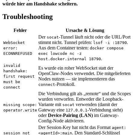
würde hier am Handshake scheitern.
Troubleshooting
Fehler
Ursache & Lösung
Der
-Tunnel läuft nicht oder die URL/Port
socat
stimmt nicht. Tunnel prüfen:
.
WebSocket
lsof -i :18790
Aus dem Container testen:
error:
docker compose
ECONNREFUSED
exec lowcode nc -z
.
host.docker.internal 18790
invalid
Es wurde ein roher WebSocket statt der
handshake:
OpenClaw-Nodes verwendet. Die mitgelieferten
first request
Nodes nutzen — sie implementieren das
must be
-Protokoll.
connect
connect
Die Verbindung gilt als „remote“ und die Scopes
wurden verworfen. Entweder die Loopback-
Variante mit
verwenden (damit der
missing scope:
socat
Gateway eine
-Verbindung sieht)
operator.write
127.0.0.1
oder
Device-Pairing (LAN)
im Gateway-
Config-Node aktivieren.
Der Session-Key hat nicht das Format
agent:
. Den Standard-Schlüssel
session not
<agentId>:main