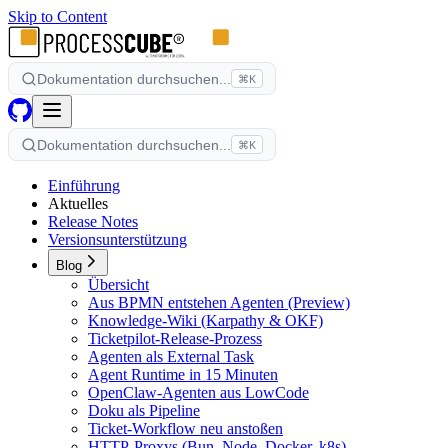
Skip to Content
Dokumentation durchsuchen...
⌘K
Dokumentation durchsuchen...
⌘K
Einführung
Aktuelles
Release Notes
Versionsunterstützung
Blog
Übersicht
Aus BPMN entstehen Agenten (Preview)
Knowledge-Wiki (Karpathy & OKF)
Ticketpilot-Release-Prozess
Agenten als External Task
Agent Runtime in 15 Minuten
OpenClaw-Agenten aus LowCode
Doku als Pipeline
Ticket-Workflow neu anstoßen
HTTP-Proxys (Bun, Node, Docker, k8s)