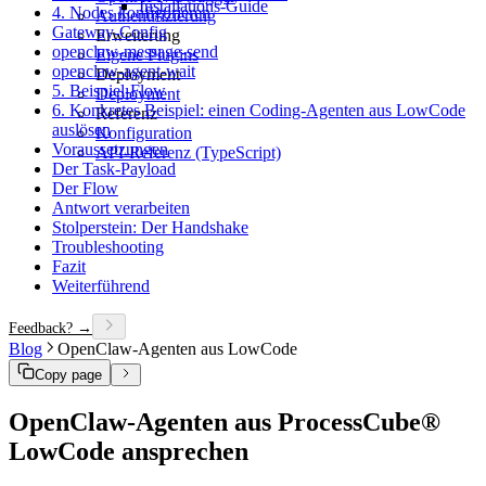
Installations-Guide
4. Nodes konfigurieren
Authentifizierung
Gateway-Config
Erweiterung
openclaw-message-send
Eigene Plugins
openclaw-agent-wait
Deployment
5. Beispiel-Flow
Deployment
6. Konkretes Beispiel: einen Coding-Agenten aus LowCode
Referenz
auslösen
Konfiguration
Voraussetzungen
API-Referenz (TypeScript)
Der Task-Payload
Der Flow
Antwort verarbeiten
Stolperstein: Der Handshake
Troubleshooting
Fazit
Weiterführend
Feedback? →
Blog
OpenClaw-Agenten aus LowCode
Copy page
OpenClaw-Agenten aus ProcessCube®
LowCode ansprechen