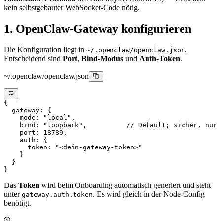
kein selbstgebauter WebSocket-Code nötig.
1. OpenClaw-Gateway konfigurieren
Die Konfiguration liegt in
.
~/.openclaw/openclaw.json
Entscheidend sind
Port
,
Bind-Modus
und
Auth-Token
.
~/.openclaw/openclaw.json
{
  gateway
: {
    mode
: 
"local"
,
    bind
: 
"loopback"
,          
// Default; sicher, nur 
    port
: 
18789
,
    auth
: {
      token
: 
"<dein-gateway-token>"
    }
  }
}
Das
Token
wird beim Onboarding automatisch generiert und steht
unter
. Es wird gleich in der Node-Config
gateway.auth.token
benötigt.