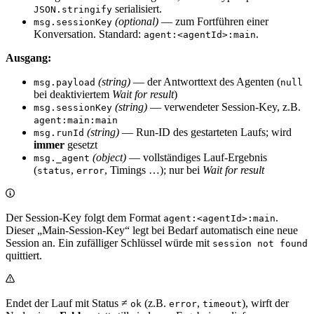
serialisiert.
JSON.stringify
(optional)
— zum Fortführen einer
msg.sessionKey
Konversation. Standard:
.
agent:<agentId>:main
Ausgang:
(string)
— der Antworttext des Agenten (
msg.payload
null
bei deaktiviertem
Wait for result
)
(string)
— verwendeter Session-Key, z.B.
msg.sessionKey
agent:main:main
(string)
— Run-ID des gestarteten Laufs; wird
msg.runId
immer
gesetzt
(object)
— vollständiges Lauf-Ergebnis
msg._agent
(
,
, Timings …); nur bei
Wait for result
status
error
Der Session-Key folgt dem Format
.
agent:<agentId>:main
Dieser „Main-Session-Key“ legt bei Bedarf automatisch eine neue
Session an. Ein zufälliger Schlüssel würde mit
session not found
quittiert.
Endet der Lauf mit Status ≠
(z.B.
,
), wirft der
ok
error
timeout