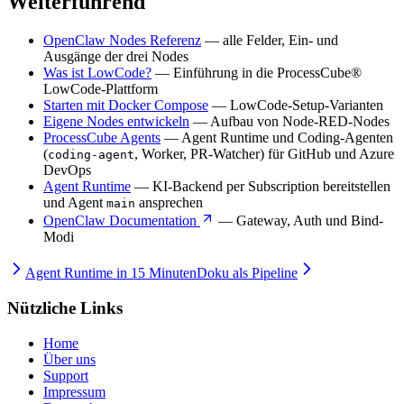
Weiterführend
OpenClaw Nodes Referenz
— alle Felder, Ein- und
Ausgänge der drei Nodes
Was ist LowCode?
— Einführung in die ProcessCube®
LowCode-Plattform
Starten mit Docker Compose
— LowCode-Setup-Varianten
Eigene Nodes entwickeln
— Aufbau von Node-RED-Nodes
ProcessCube Agents
— Agent Runtime und Coding-Agenten
(
, Worker, PR-Watcher) für GitHub und Azure
coding-agent
DevOps
Agent Runtime
— KI-Backend per Subscription bereitstellen
und Agent
ansprechen
main
OpenClaw Documentation
— Gateway, Auth und Bind-
Modi
Agent Runtime in 15 Minuten
Doku als Pipeline
Nützliche Links
Home
Über uns
Support
Impressum