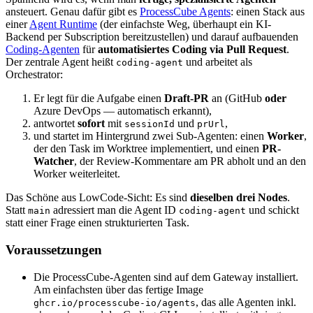
ansteuert. Genau dafür gibt es
ProcessCube Agents
: einen Stack aus
einer
Agent Runtime
(der einfachste Weg, überhaupt ein KI-
Backend per Subscription bereitzustellen) und darauf aufbauenden
Coding-Agenten
für
automatisiertes Coding via Pull Request
.
Der zentrale Agent heißt
und arbeitet als
coding-agent
Orchestrator:
Er legt für die Aufgabe einen
Draft-PR
an (GitHub
oder
Azure DevOps — automatisch erkannt),
antwortet
sofort
mit
und
,
sessionId
prUrl
und startet im Hintergrund zwei Sub-Agenten: einen
Worker
,
der den Task im Worktree implementiert, und einen
PR-
Watcher
, der Review-Kommentare am PR abholt und an den
Worker weiterleitet.
Das Schöne aus LowCode-Sicht: Es sind
dieselben drei Nodes
.
Statt
adressiert man die Agent ID
und schickt
main
coding-agent
statt einer Frage einen strukturierten Task.
Voraussetzungen
Die ProcessCube-Agenten sind auf dem Gateway installiert.
Am einfachsten über das fertige Image
, das alle Agenten inkl.
ghcr.io/processcube-io/agents