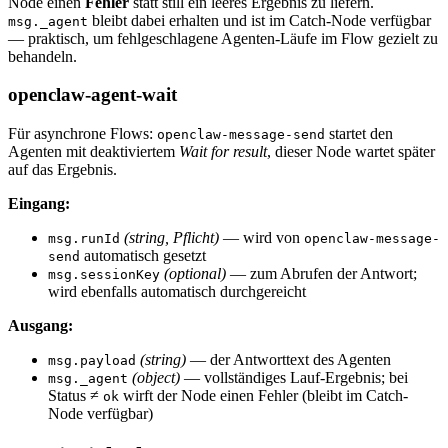
Node einen
Fehler
statt still ein leeres Ergebnis zu liefern.
bleibt dabei erhalten und ist im Catch-Node verfügbar
msg._agent
— praktisch, um fehlgeschlagene Agenten-Läufe im Flow gezielt zu
behandeln.
openclaw-agent-wait
Für asynchrone Flows:
startet den
openclaw-message-send
Agenten mit deaktiviertem
Wait for result
, dieser Node wartet später
auf das Ergebnis.
Eingang:
(string, Pflicht)
— wird von
msg.runId
openclaw-message-
automatisch gesetzt
send
(optional)
— zum Abrufen der Antwort;
msg.sessionKey
wird ebenfalls automatisch durchgereicht
Ausgang:
(string)
— der Antworttext des Agenten
msg.payload
(object)
— vollständiges Lauf-Ergebnis; bei
msg._agent
Status ≠
wirft der Node einen Fehler (bleibt im Catch-
ok
Node verfügbar)