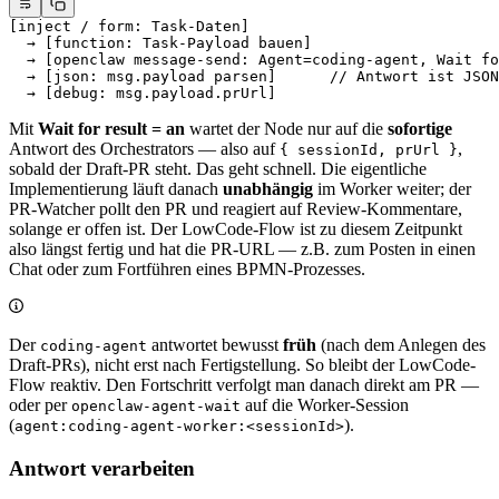
[inject / form: Task-Daten]
  → [function: Task-Payload bauen]
  → [openclaw message-send: Agent=coding-agent, Wait fo
  → [json: msg.payload parsen]      // Antwort ist JSON
  → [debug: msg.payload.prUrl]
Mit
Wait for result = an
wartet der Node nur auf die
sofortige
Antwort des Orchestrators — also auf
,
{ sessionId, prUrl }
sobald der Draft-PR steht. Das geht schnell. Die eigentliche
Implementierung läuft danach
unabhängig
im Worker weiter; der
PR-Watcher pollt den PR und reagiert auf Review-Kommentare,
solange er offen ist. Der LowCode-Flow ist zu diesem Zeitpunkt
also längst fertig und hat die PR-URL — z.B. zum Posten in einen
Chat oder zum Fortführen eines BPMN-Prozesses.
Der
antwortet bewusst
früh
(nach dem Anlegen des
coding-agent
Draft-PRs), nicht erst nach Fertigstellung. So bleibt der LowCode-
Flow reaktiv. Den Fortschritt verfolgt man danach direkt am PR —
oder per
auf die Worker-Session
openclaw-agent-wait
(
).
agent:coding-agent-worker:<sessionId>
Antwort verarbeiten