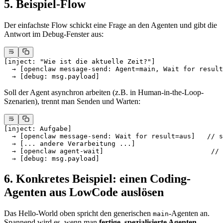
5. Beispiel-Flow
Der einfachste Flow schickt eine Frage an den Agenten und gibt die
Antwort im Debug-Fenster aus:
[inject: "Wie ist die aktuelle Zeit?"]
  → [openclaw message-send: Agent=main, Wait for result
  → [debug: msg.payload]
Soll der Agent asynchron arbeiten (z.B. in Human-in-the-Loop-
Szenarien), trennt man Senden und Warten:
[inject: Aufgabe]
  → [openclaw message-send: Wait for result=aus]   // s
  → [... andere Verarbeitung ...]
  → [openclaw agent-wait]                           // 
  → [debug: msg.payload]
6. Konkretes Beispiel: einen Coding-
Agenten aus LowCode auslösen
Das Hello-World oben spricht den generischen
-Agenten an.
main
Spannend wird es, wenn man
fertige, spezialisierte Agenten