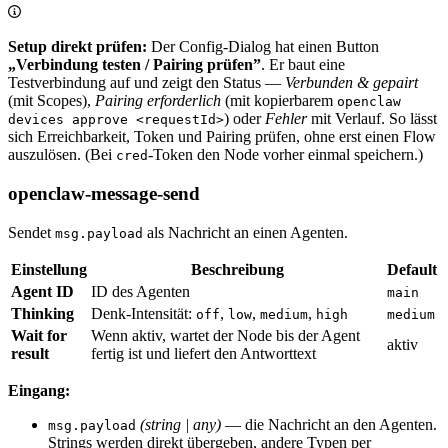
Setup direkt prüfen:
Der Config-Dialog hat einen Button
„Verbindung testen / Pairing prüfen”
. Er baut eine
Testverbindung auf und zeigt den Status —
Verbunden & gepairt
(mit Scopes),
Pairing erforderlich
(mit kopierbarem
openclaw
) oder
Fehler
mit Verlauf. So lässt
devices approve <requestId>
sich Erreichbarkeit, Token und Pairing prüfen, ohne erst einen Flow
auszulösen. (Bei
-Token den Node vorher einmal speichern.)
cred
openclaw-message-send
Sendet
als Nachricht an einen Agenten.
msg.payload
Einstellung
Beschreibung
Default
Agent ID
ID des Agenten
main
Thinking
Denk-Intensität:
,
,
,
off
low
medium
high
medium
Wait for
Wenn aktiv, wartet der Node bis der Agent
aktiv
result
fertig ist und liefert den Antworttext
Eingang:
(string | any)
— die Nachricht an den Agenten.
msg.payload
Strings werden direkt übergeben, andere Typen per