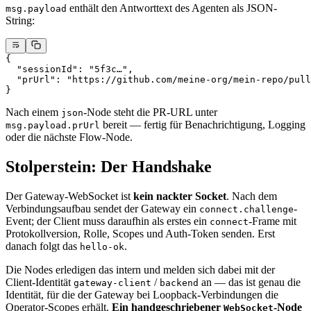
enthält den Antworttext des Agenten als JSON-
msg.payload
String:
{
  "sessionId"
: 
"5f3c…"
,
  "prUrl"
: 
"https://github.com/meine-org/mein-repo/pull
}
Nach einem
-Node steht die PR-URL unter
json
bereit — fertig für Benachrichtigung, Logging
msg.payload.prUrl
oder die nächste Flow-Node.
Stolperstein: Der Handshake
Der Gateway-WebSocket ist
kein nackter Socket
. Nach dem
Verbindungsaufbau sendet der Gateway ein
-
connect.challenge
Event; der Client muss daraufhin als erstes ein
-Frame mit
connect
Protokollversion, Rolle, Scopes und Auth-Token senden. Erst
danach folgt das
.
hello-ok
Die Nodes erledigen das intern und melden sich dabei mit der
Client-Identität
/
an — das ist genau die
gateway-client
backend
Identität, für die der Gateway bei Loopback-Verbindungen die
Operator-Scopes erhält.
Ein handgeschriebener
-Node
WebSocket