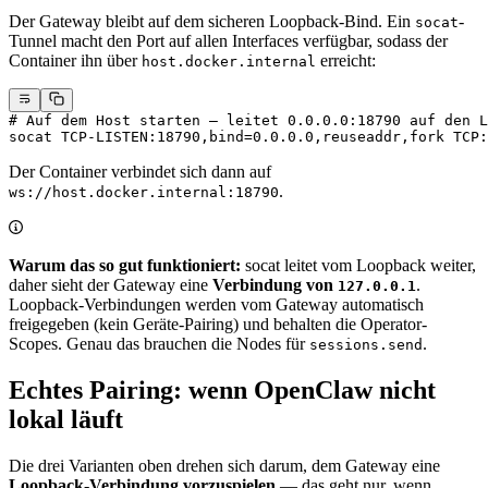
Der Gateway bleibt auf dem sicheren Loopback-Bind. Ein
-
socat
Tunnel macht den Port auf allen Interfaces verfügbar, sodass der
Container ihn über
erreicht:
host.docker.internal
# Auf dem Host starten — leitet 0.0.0.0:18790 auf den L
socat
 TCP-LISTEN:18790,bind=0.0.0.0,reuseaddr,fork
 TCP:
Der Container verbindet sich dann auf
.
ws://host.docker.internal:18790
Warum das so gut funktioniert:
socat leitet vom Loopback weiter,
daher sieht der Gateway eine
Verbindung von
.
127.0.0.1
Loopback-Verbindungen werden vom Gateway automatisch
freigegeben (kein Geräte-Pairing) und behalten die Operator-
Scopes. Genau das brauchen die Nodes für
.
sessions.send
Echtes Pairing: wenn OpenClaw nicht
lokal läuft
Die drei Varianten oben drehen sich darum, dem Gateway eine
Loopback-Verbindung vorzuspielen
— das geht nur, wenn