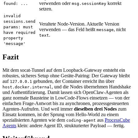
verwenden oder
korrekt
found: ...
msg.sessionKey
setzen.
invalid
sessions.send
Veraltete Node-Version. Aktuelle Version
params: must
verwenden — das Feld heißt
, nicht
message
have required
.
text
property
'message'
Fazit
Mit dem socat-Tunnel auf dem Loopback-Gateway entsteht ein
robustes, sicheres Setup ohne Geräte-Pairing: Der Gateway bleibt
auf
gebunden, der Container erreicht ihn über
127.0.0.1
, und die Nodes übernehmen Handshake
host.docker.internal
und Authentifizierung. Damit lassen sich OpenClaw-Agenten als
ganz normale Bausteine in LowCode-Flows einsetzen — von der
einfachen Frage-Antwort bis zu asynchronen, prozessgesteuerten
Agenten-Aufrufen. Und weil immer
dieselben drei Nodes
zum
Einsatz kommen, ist der Sprung vom Hello-World zu einem
spezialisierten Agenten wie dem
aus
ProcessCube
coding-agent
Agents
klein: andere Agent ID, strukturierter Payload — fertig.