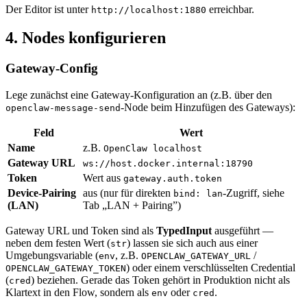
Der Editor ist unter
erreichbar.
http://localhost:1880
4. Nodes konfigurieren
Gateway-Config
Lege zunächst eine Gateway-Konfiguration an (z.B. über den
-Node beim Hinzufügen des Gateways):
openclaw-message-send
Feld
Wert
Name
z.B.
OpenClaw localhost
Gateway URL
ws://host.docker.internal:18790
Token
Wert aus
gateway.auth.token
Device-Pairing
aus (nur für direkten
-Zugriff, siehe
bind: lan
(LAN)
Tab „LAN + Pairing”)
Gateway URL und Token sind als
TypedInput
ausgeführt —
neben dem festen Wert (
) lassen sie sich auch aus einer
str
Umgebungsvariable (
, z.B.
/
env
OPENCLAW_GATEWAY_URL
) oder einem verschlüsselten Credential
OPENCLAW_GATEWAY_TOKEN
(
) beziehen. Gerade das Token gehört in Produktion nicht als
cred
Klartext in den Flow, sondern als
oder
.
env
cred