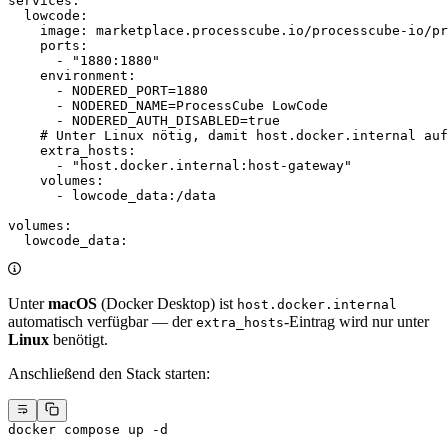
services
:
  lowcode
:
    image
: 
marketplace.processcube.io/processcube-io/pr
    ports
:
      - 
"1880:1880"
    environment
:
      - 
NODERED_PORT=1880
      - 
NODERED_NAME=ProcessCube LowCode
      - 
NODERED_AUTH_DISABLED=true
    # Unter Linux nötig, damit host.docker.internal auf
    extra_hosts
:
      - 
"host.docker.internal:host-gateway"
    volumes
:
      - 
lowcode_data:/data
volumes
:
  lowcode_data
:
Unter
macOS
(Docker Desktop) ist
host.docker.internal
automatisch verfügbar — der
-Eintrag wird nur unter
extra_hosts
Linux
benötigt.
Anschließend den Stack starten:
docker
 compose
 up
 -d