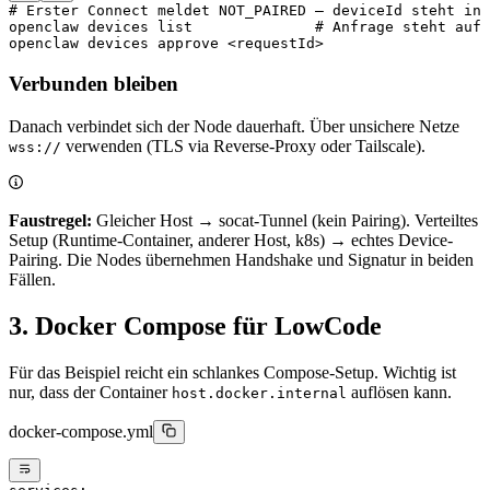
# Erster Connect meldet NOT_PAIRED — deviceId steht in 
openclaw
 devices
 list
              # Anfrage steht auf 
openclaw
 devices
 approve
 <
requestI
d
>
Verbunden bleiben
Danach verbindet sich der Node dauerhaft. Über unsichere Netze
verwenden (TLS via Reverse-Proxy oder Tailscale).
wss://
Faustregel:
Gleicher Host → socat-Tunnel (kein Pairing). Verteiltes
Setup (Runtime-Container, anderer Host, k8s) → echtes Device-
Pairing. Die Nodes übernehmen Handshake und Signatur in beiden
Fällen.
3. Docker Compose für LowCode
Für das Beispiel reicht ein schlankes Compose-Setup. Wichtig ist
nur, dass der Container
auflösen kann.
host.docker.internal
docker-compose.yml