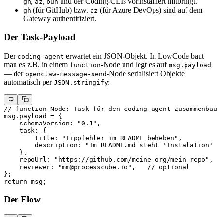
,
,
und der Coding-CLIs vorinstalliert mitbringt.
gh
az
bun
(für GitHub) bzw.
(für Azure DevOps) sind auf dem
gh
az
Gateway authentifiziert.
Der Task-Payload
Der
erwartet ein JSON-Objekt. In LowCode baut
coding-agent
man es z.B. in einem
-Node und legt es auf
function
msg.payload
— der
-Node serialisiert Objekte
openclaw-message-send
automatisch per
:
JSON.stringify
// function-Node: Task für den coding-agent zusammenbau
msg.payload 
=
 {
    schemaVersion: 
"0.1"
,
    task: {
        title: 
"Tippfehler im README beheben"
,
        description: 
"Im README.md steht 'Instalation' 
    },
    repoUrl: 
"https://github.com/meine-org/mein-repo"
,
    reviewer: 
"mm@processcube.io"
,   
// optional
};
return
 msg;
Der Flow