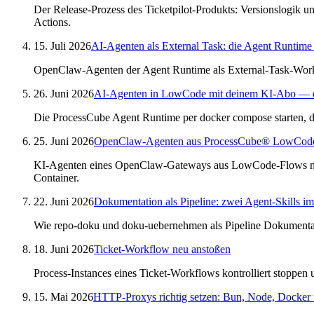
Der Release-Prozess des Ticketpilot-Produkts: Versionslogik 
Actions.
15. Juli 2026
AI-Agenten als External Task: die Agent Runtime
OpenClaw-Agenten der Agent Runtime als External-Task-Work
26. Juni 2026
AI-Agenten in LowCode mit deinem KI-Abo — d
Die ProcessCube Agent Runtime per docker compose starten, d
25. Juni 2026
OpenClaw-Agenten aus ProcessCube® LowCode
KI-Agenten eines OpenClaw-Gateways aus LowCode-Flows nu
Container.
22. Juni 2026
Dokumentation als Pipeline: zwei Agent-Skills 
Wie repo-doku und doku-uebernehmen als Pipeline Dokumentatio
18. Juni 2026
Ticket-Workflow neu anstoßen
Process-Instances eines Ticket-Workflows kontrolliert stoppe
15. Mai 2026
HTTP-Proxys richtig setzen: Bun, Node, Docker