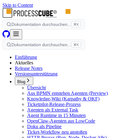
Skip to Content
Dokumentation durchsuchen...
⌘K
Dokumentation durchsuchen...
⌘K
Einführung
Aktuelles
Release Notes
Versionsunterstützung
Blog
Übersicht
Aus BPMN entstehen Agenten (Preview)
Knowledge-Wiki (Karpathy & OKF)
Ticketpilot-Release-Prozess
Agenten als External Task
Agent Runtime in 15 Minuten
OpenClaw-Agenten aus LowCode
Doku als Pipeline
Ticket-Workflow neu anstoßen
HTTP-Proxys (Bun, Node, Docker, k8s)