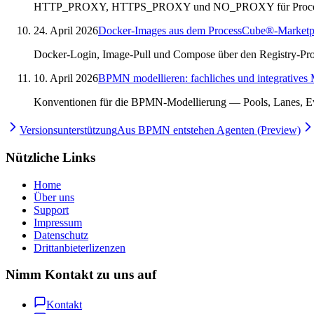
HTTP_PROXY, HTTPS_PROXY und NO_PROXY für ProcessCube-
24. April 2026
Docker-Images aus dem ProcessCube®-Marketp
Docker-Login, Image-Pull und Compose über den Registry-Pro
10. April 2026
BPMN modellieren: fachliches und integratives 
Konventionen für die BPMN-Modellierung — Pools, Lanes, Ev
Versionsunterstützung
Aus BPMN entstehen Agenten (Preview)
Nützliche Links
Home
Über uns
Support
Impressum
Datenschutz
Drittanbieterlizenzen
Nimm Kontakt zu uns auf
Kontakt