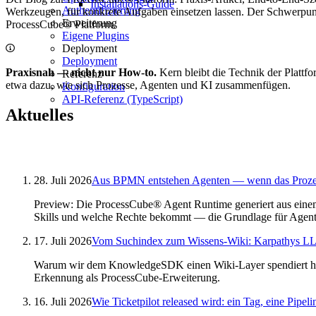
Installations-Guide
Authentifizierung
Werkzeugen, für konkrete Aufgaben einsetzen lassen. Der Schwerpunk
Erweiterung
ProcessCube® Platform.
Eigene Plugins
Deployment
Deployment
Praxisnah — nicht nur How-to.
Kern bleibt die Technik der Plattf
Referenz
etwa dazu, wie sich Prozesse, Agenten und KI zusammenfügen.
Konfiguration
API-Referenz (TypeScript)
Aktuelles
28. Juli 2026
Aus BPMN entstehen Agenten — wenn das Prozess
Preview: Die ProcessCube® Agent Runtime generiert aus ei
Skills und welche Rechte bekommt — die Grundlage für Agenten 
17. Juli 2026
Vom Suchindex zum Wissens-Wiki: Karpathys 
Warum wir dem KnowledgeSDK einen Wiki-Layer spendiert ha
Erkennung als ProcessCube-Erweiterung.
16. Juli 2026
Wie Ticketpilot released wird: ein Tag, eine Pipeli