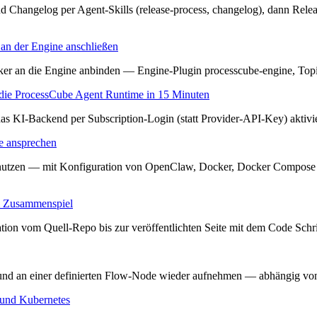
und Changelog per Agent-Skills (release-process, changelog), dann Re
 an der Engine anschließen
er an die Engine anbinden — Engine-Plugin processcube-engine, Top
ie ProcessCube Agent Runtime in 15 Minuten
as KI-Backend per Subscription-Login (statt Provider-API-Key) akti
 ansprechen
tzen — mit Konfiguration von OpenClaw, Docker, Docker Compose 
im Zusammenspiel
n vom Quell-Repo bis zur veröffentlichten Seite mit dem Code Schritt
n und an einer definierten Flow-Node wieder aufnehmen — abhängig von
 und Kubernetes