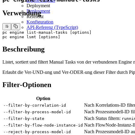
Eigene Plugins
Deployment
Deployment
Verwendung
Referenz
Konfiguration
API-Referenz (TypeScript)
pc
 engine
 list-manual-tasks
 [options]
pc
 engine
 lsmt
 [options]
Beschreibung
Listet, sortiert und filtert Manual Tasks von der verbundenen Engine 
Erlaubt die Ver-UND-ung und Ver-ODER-ung dieser Filter durch Pip
Filter-Optionen
Option
Nach Korrelations-ID filte
--filter-by-correlation-id
Nach Prozessmodell-ID filt
--filter-by-process-model-id
Nach Status filtern:
--filter-by-state
runni
Nach FlowNode-Instanz-ID
--filter-by-flow-node-instance-id
Nach Prozessmodell-ID aus
--reject-by-process-model-id